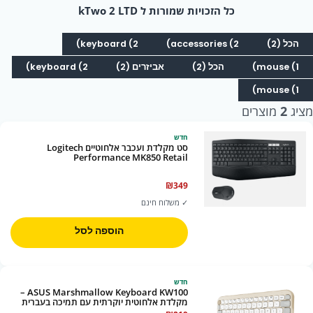
כל הזכויות שמורות ל kTwo 2 LTD
הכל (2)
accessories (2)
keyboard (2)
mouse (1)
הכל (2)
אביזרים (2)
keyboard (2)
mouse (1)
מציג
2
מוצרים
חדש
סט מקלדת ועכבר אלחוטיים Logitech
Performance MK850 Retail
₪
349
✓ משלוח חינם
הוספה לסל
חדש
ASUS Marshmallow Keyboard KW100 –
מקלדת אלחוטית יוקרתית עם תמיכה בעברית
ואנגלית