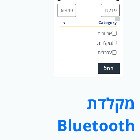
ק
Category
ט
אביזרים
ג
מקלדות
ו
עכברים
ר
י
החל
ה
מקלדת
Bluetooth