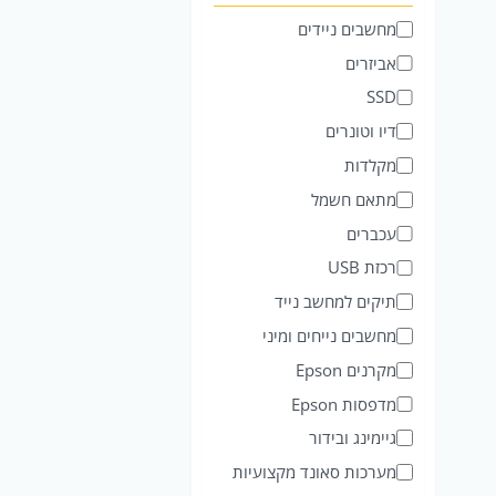
ט
מחשבים ניידים
ג
אביזרים
ו
SSD
ר
דיו וטונרים
י
מקלדות
ה
מתאם חשמל
עכברים
רכזת USB
תיקים למחשב נייד
מחשבים נייחים ומיני
מקרנים Epson
מדפסות Epson
גיימינג ובידור
מערכות סאונד מקצועיות