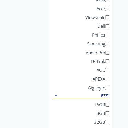
Acer
Viewsonic
Dell
Philips
Samsung
Audio Pro
TP-Link
AOC
APEXA
Gigabyte
זיכרון
16GB
8GB
32GB