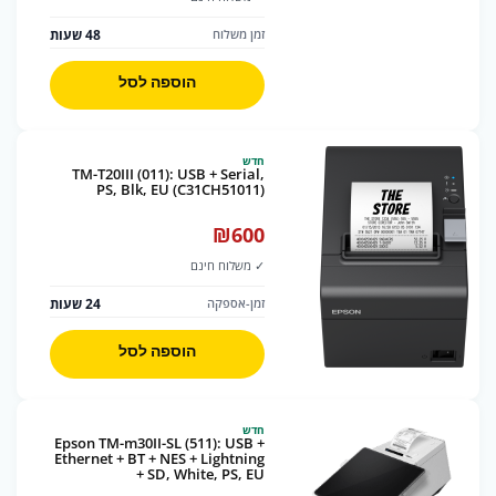
48 שעות
זמן משלוח
הוספה לסל
חדש
TM-T20III (011): USB + Serial,
PS, Blk, EU (C31CH51011)
₪
600
✓ משלוח חינם
24 שעות
זמן-אספקה
הוספה לסל
חדש
Epson TM-m30II-SL (511): USB +
Ethernet + BT + NES + Lightning
+ SD, White, PS, EU