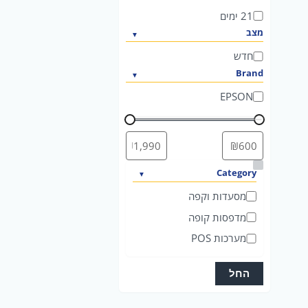
ח
21 ימים
מצב
חדש
Brand
EPSON
ק
Category
ט
מסעדות וקפה
ג
מדפסות קופה
ו
מערכות POS
ר
י
החל
ה