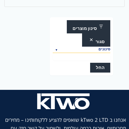
סינון מוצרים
סגור
סינונים
החל
אנחנו ב kTwo 2 LTD שואפים להציע ללקוחותינו – מחירים
תחרותיים, איכות ברמה עולמית, ולשמור על קשר חזק עם