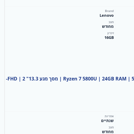
Brand
Lenovo
מצב
מחודש
זיכרון
16GB
HP ProBook x360 G8 | מחודש | Ryzen 7 5800U | 24GB RAM | 512GB SSD | מסך מגע 13.3" FHD | 2-
אחריות
שנתיים
מצב
מחודש