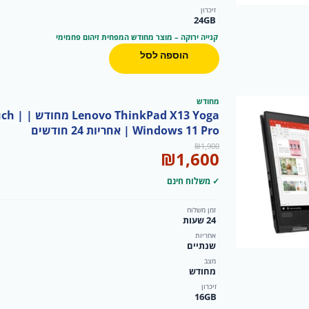
זיכרון
24GB
קנייה ירוקה – מוצר מחודש המפחית זיהום פחמימי
הוספה לסל
מחודש
13 Yoga
Windows 11 Pro | אחריות 24 חודשים
המחיר
המחיר
₪
1,900
₪
1,600
המקורי
הנוכחי
היה:
הוא:
✓ משלוח חינם
₪1,600.
₪1,900.
זמן משלוח
24 שעות
אחריות
שנתיים
מצב
מחודש
זיכרון
16GB