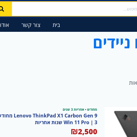
ממוין
וש
לפי
פופולריות
בית
צור קשר
אודו
יידים
מחודש • אחריות 3 שנים
Win 11 Pro | 3 שנות אחריות
₪
2,500