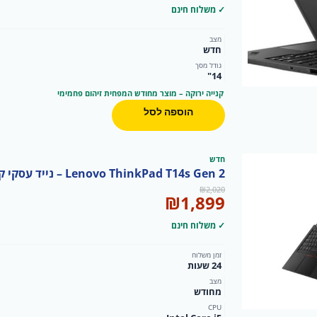
✓ משלוח חינם
מצב
חדש
גודל מסך
14"
קנייה ירוקה – מוצר מחודש המפחית זיהום פחמימי
הוספה לסל
חדש
Lenovo ThinkPad T14s Gen 2 – נייד עסקי קל, עוצמתי ומתקדם
המחיר
המחיר
₪
2,020
₪
1,899
המקורי
הנוכחי
היה:
הוא:
✓ משלוח חינם
₪1,899.
₪2,020.
זמן משלוח
24 שעות
מצב
מחודש
CPU