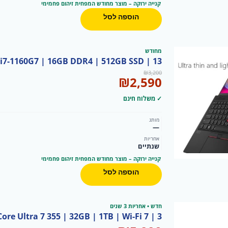
קנייה ירוקה – מוצר מחודש המפחית זיהום פחמימי
הוספה לסל
מחודש
ore i7-1160G7 | 16GB DDR4 | 512GB SSD | 13
המחיר
המחיר
₪
3,200
₪
2,590
המקורי
הנוכחי
היה:
הוא:
✓ משלוח חינם
₪2,590.
₪3,200.
מותג
—
אחריות
שנתיים
קנייה ירוקה – מוצר מחודש המפחית זיהום פחמימי
הוספה לסל
חדש • אחריות 3 שנים
9 — Core Ultra 7 355 | 32GB | 1TB | Wi-Fi 7 | 3