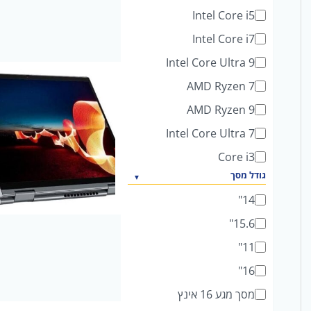
Intel Core i5
Intel Core i7
Intel Core Ultra 9
AMD Ryzen 7
AMD Ryzen 9
Intel Core Ultra 7
Core i3
גודל מסך
14"
15.6"
11"
16"
מסך מגע 16 אינץ