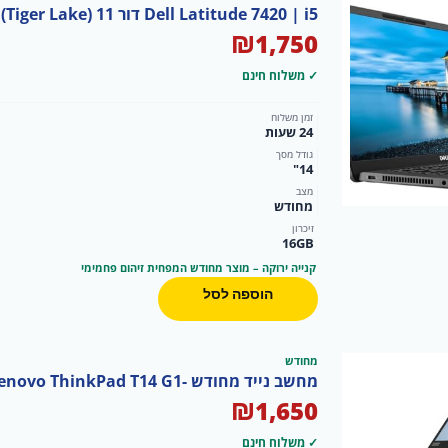
Dell Latitude 7420 | i5 דור 11 (Tiger Lake) | 16GB | 256GB SSD | Windows 10 Pro-Renew
₪
1,750
✓ משלוח חינם
זמן משלוח
24 שעות
גודל מסך
14"
מצב
מחודש
זיכרון
16GB
קנייה ירוקה – מוצר מחודש המפחית זיהום פחמימי
הוספה לסל
מחודש
מחשב נייד מחודש -Lenovo ThinkPad T14 G1
₪
1,650
✓ משלוח חינם