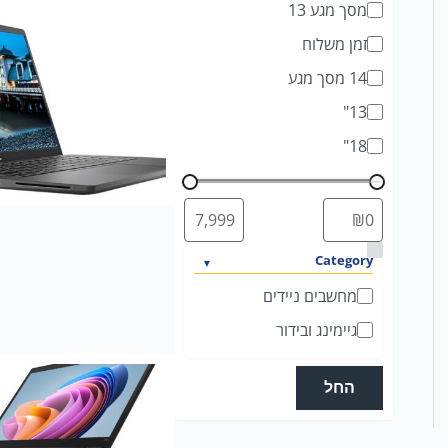
מסך מגע 13
זמן משלוח
14 מסך מגע
13"
18"
ק
Category
ט
מחשבים ניידים
ג
גיימינג ובידור
ו
ר
החל
י