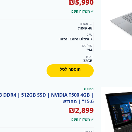
₪
5,990
✓ משלוח חינם
זמן משלוח
48 שעות
CPU
Intel Core Ultra 7
גודל מסך
14"
זיכרון
32GB
הוספה לסל
מחודש
B DDR4 | 512GB SSD | NVIDIA T500 4GB |
15.6" | מחודש
₪
2,899
✓ משלוח חינם
Brand