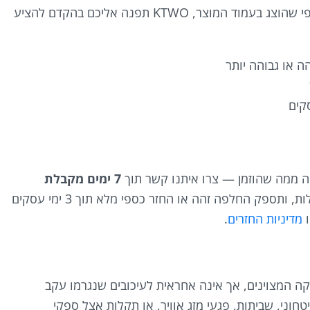
במקרים נדירים בהם מוצר שהוזמן אינו זמין כפי שהוצג בעמוד המוצר, KTWO תפנה אליכם בהקדם להציע
ה או גבוהה יותר
נה ממה שהוזמן — צרו איתנו קשר תוך
7 ימים מקבלת
. KTWO תשלח שליח לאיסוף ללא עלות, ותספק החלפה זהה או החזר כספי מלא תוך 3 ימי עסקים
ו
מדיניות החזרים
.
פקה המצוינים, אך אינה אחראית לעיכובים שנגרמו עקב
חוני, שביתות, פגעי מזג אוויר, או תקלות אצל ספקי