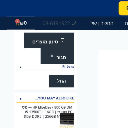
0
עגלת
08-6191922
ת
החשבון שלי
0
₪
קניות
סינון מוצרים
סגור
Filters
החל
YOU MAY ALSO LIKE…
HP EliteDesk 800 G9 DM — מיני
PC מוחדש | i5-13500T | 16GB
DDR5 | 256GB NVMe | 2 שנות
אחריות