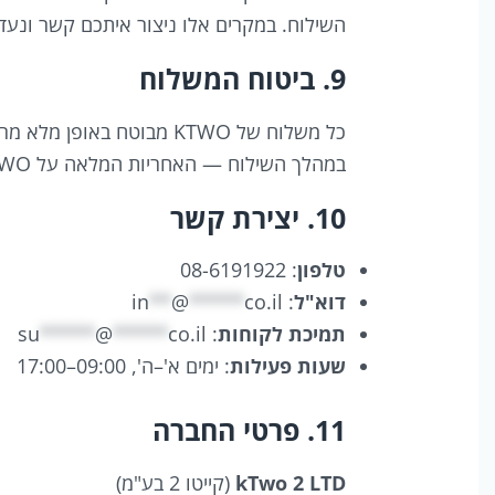
השילוח. במקרים אלו ניצור איתכם קשר ונעדכ
9. ביטוח המשלוח
כל משלוח של KTWO מבוטח ב
במהלך השילוח — האחריות המלאה על KTWO, והלקוח לא יישא בעלות כלשהי.
10. יצירת קשר
טלפון
: 08-6191922
דוא"ל
:
co.il
*****
@
**
in
תמיכת לקוחות
:
co.il
*****
@
*****
su
שעות פעילות
: ימים א'–ה', 09:00–17:00
11. פרטי החברה
kTwo 2 LTD
‏(קייטו 2 בע"מ)