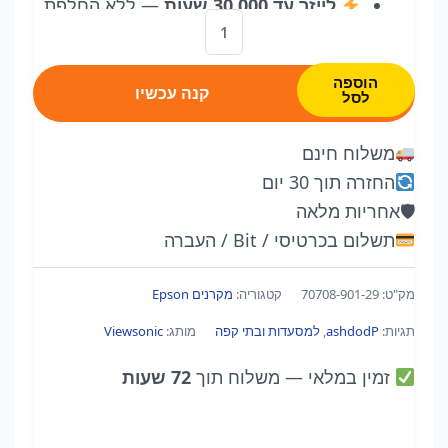
לייזר עד 30,000 שעות
— ללא החלפת
כמות
מנורה יקרה, עלות תחזוקה נמוכה
של
רזולוציה
WXGA (1280×800)
| תמונה
ViewSonic
הוספה
30"–300" | זום אופטי 1.3x
קנה עכשיו
לסל
LS740
אחריות 3 שנים
שירות בבית הלקוח |
|
משלוח מהיר עד הדלת
משלוח חינם
מקרן
החזרה תוך 30 יום
לייזר
🛡
אחריות מלאה
WXGA
תשלום בכרטיסי / Bit / העברה
5,000
לומן
מק"ט:
70708-901-29
קטגוריה:
מקרנים Epson
|
תגיות:
ashdodP
,
למסעדות ובתי קפה
מותג:
Viewsonic
30,000H
|
זמין במלאי
— משלוח תוך
72 שעות
אחריות
3