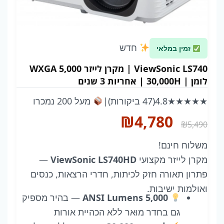
חדש
זמין במלאי
ViewSonic LS740 | מקרן לייזר WXGA 5,000
לומן | 30,000H | אחריות 3 שנים
★★★★★
4.8
(47 ביקורות)
|
מעל 200 נמכרו
המחיר
המחיר
₪
4,780
₪
5,490
המקורי
הנוכחי
משלוח חינם!
היה:
הוא:
מקרן לייזר מקצועי
ViewSonic LS740HD
—
₪4,780.
₪5,490.
פתרון תאורה חזק לכיתות, חדרי הרצאות, כנסים
ואולמות ישיבות.
5,000 ANSI Lumens
— בהיר מספיק
גם בחדר מוּאר ללא הכהיית אורות