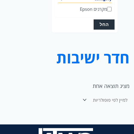
ט
מקרנים Epson
ג
ו
החל
ר
י
ה
חדר ישיבות
מציג תוצאה אחת