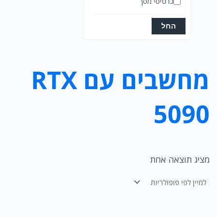
כרטיסי מסך
ו
ר
החל
י
ה
מחשבים עם RTX
5090
מציג תוצאה אחת