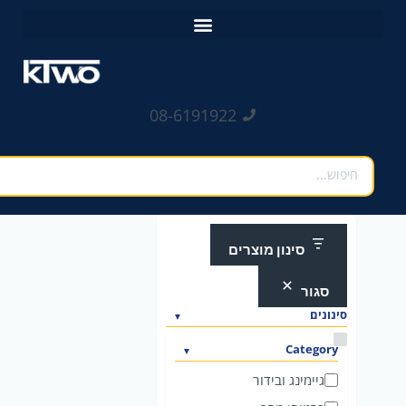
ילוג
לתוכן
תוכן
08-6191922
חיפוש
סינון מוצרים
סגור
סינונים
ק
Category
ט
גיימינג ובידור
ג