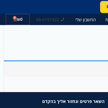
0
עגלת
08-6191922
ת
החשבון שלי
0
₪
קניות
השאר פרטים ונחזור אליך בהקדם