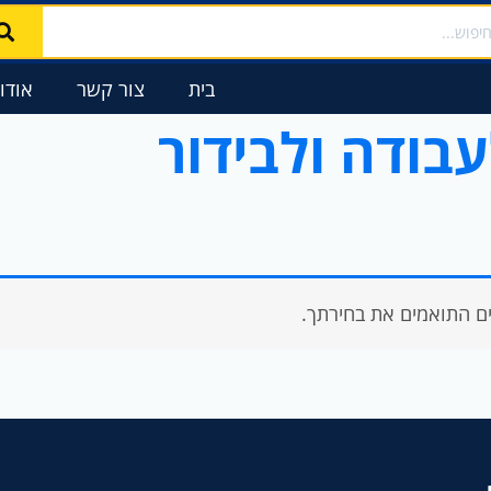
וש
בית
צור קשר
אודו
בודה ולבידור
ם התואמים את בחירתך.