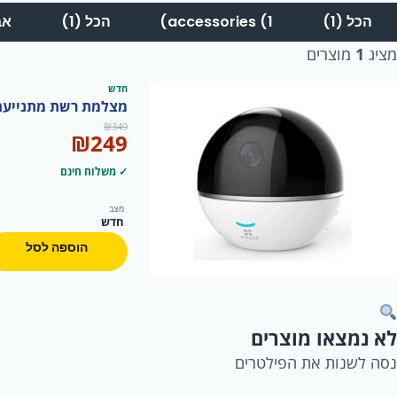
הכל (1)
accessories (1)
הכל (1)
אבי
מציג
1
מוצרים
חדש
מצלמת רשת מתנייעת PT ברזולוציה Full HD חיבור קל לכל מקום 
המחיר
המחיר
₪
349
₪
249
המקורי
הנוכחי
היה:
הוא:
✓ משלוח חינם
₪249.
₪349.
מצב
חדש
הוספה לסל
לא נמצאו מוצרים
נסה לשנות את הפילטרים