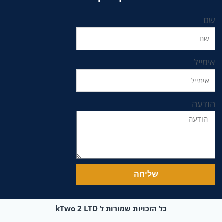
שם
אימייל
הודעה
שליחה
כל הזכויות שמורות ל kTwo 2 LTD