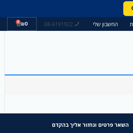
0
עגלת
08-6191922
ת
החשבון שלי
0
₪
קניות
השאר פרטים ונחזור אליך בהקדם