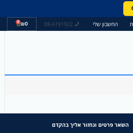
0
עגלת
08-6191922
ת
החשבון שלי
0
₪
קניות
השאר פרטים ונחזור אליך בהקדם