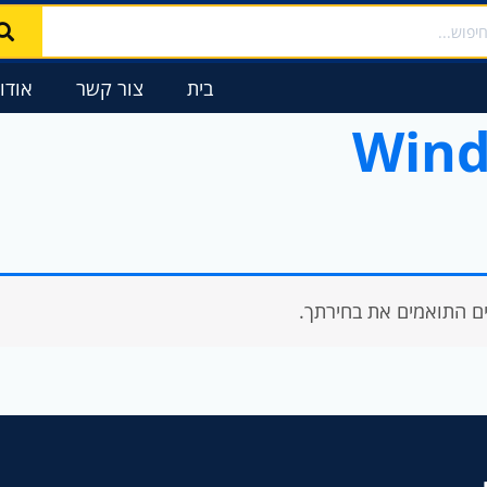
וש
בית
צור קשר
אודו
Wind
ם התואמים את בחירתך.