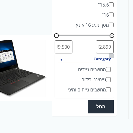
15.6"
16"
מסך מגע 16 אינץ
ק
Category
ט
מחשבים ניידים
ג
גיימינג ובידור
ו
מחשבים נייחים ומיני
ר
י
החל
ה