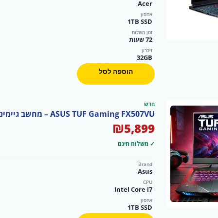
Acer
אחסון
1TB SSD
זמן משלוח
72 שעות
זיכרון
32GB
הוספה לסל
חדש
ASUS TUF Gaming FX507VU – מחשב גיימינג עוצמתי ועמיד
₪
5,899
✓ משלוח חינם
Brand
Asus
CPU
Intel Core i7
אחסון
1TB SSD