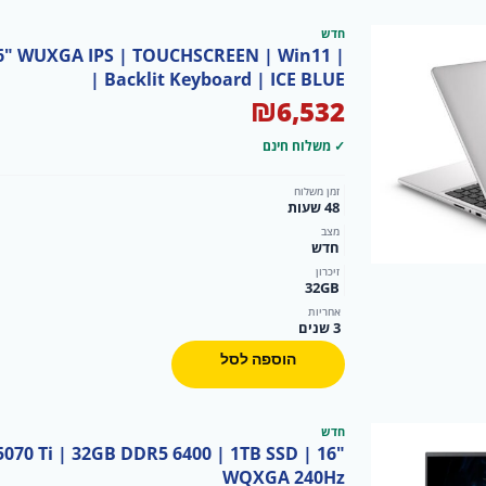
חדש
| 16" WUXGA IPS | TOUCHSCREEN | Win11 |
Backlit Keyboard | ICE BLUE |
₪
6,532
✓ משלוח חינם
זמן משלוח
48 שעות
מצב
חדש
זיכרון
32GB
אחריות
3 שנים
הוספה לסל
חדש
5070 Ti | 32GB DDR5 6400 | 1TB SSD | 16"
WQXGA 240Hz