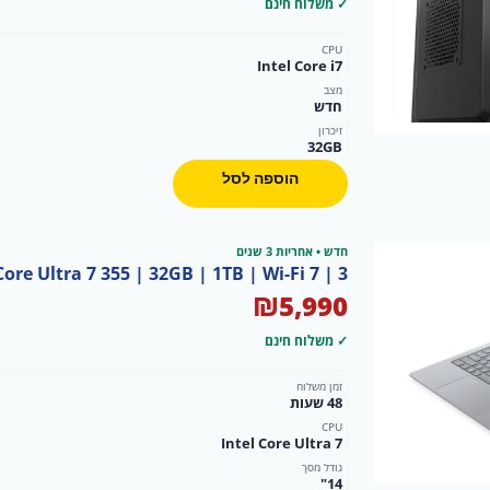
היה:
הוא:
✓ משלוח חינם
₪4,500.
₪4,999.
CPU
Intel Core i7
מצב
חדש
זיכרון
32GB
הוספה לסל
חדש • אחריות 3 שנים
9 — Core Ultra 7 355 | 32GB | 1TB | Wi-Fi 7 | 3
₪
5,990
✓ משלוח חינם
זמן משלוח
48 שעות
CPU
Intel Core Ultra 7
גודל מסך
14"