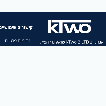
קישורים שימושיים
מדיניות פרטיות
אנחנו ב kTwo 2 LTD שואפים להציע
ללקוחותינו – מחירים תחרותיים, איכות
מדיניות החזרה
ברמה עולמית, ולשמור על קשר חזק עם
הספקים שלנו.
טופס בקשת
החזרה
מייל: info@kTwo.co.il
טלפון: 08-6191922
תשלומים
כתובת: דרך המכבים 58 ראשון לציון,
משלוחים
7535998
מפת אתר