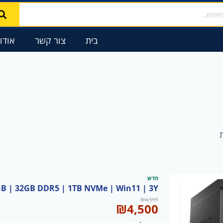
ממוין
לפי
פופולריות
בית
צור קשר
אודו
חדש
GB | 32GB DDR5 | 1TB NVMe | Win11 | 3Y
המחיר
המחיר
₪
4,999
₪
4,500
המקורי
הנוכחי