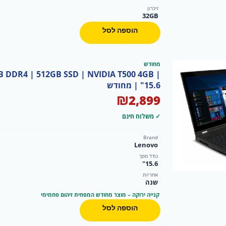
זיכרון
32GB
הוספה לסל
מחודש
B DDR4 | 512GB SSD | NVIDIA T500 4GB |
15.6" | מחודש
₪
2,899
✓ משלוח חינם
Brand
Lenovo
גודל מסך
15.6"
אחריות
שנה
קנייה ירוקה – מוצר מחודש המפחית זיהום פחמימי
הוספה לסל