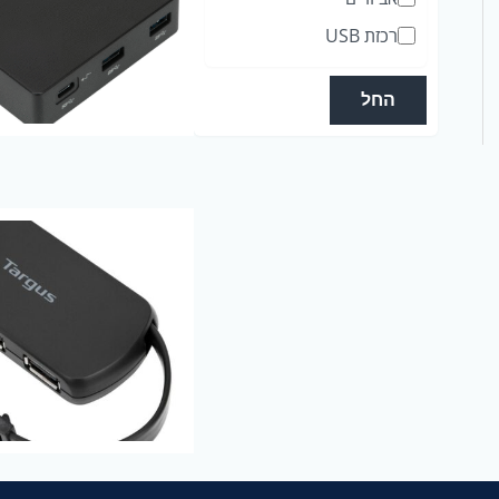
ג
רכזת USB
ו
ר
החל
י
ה