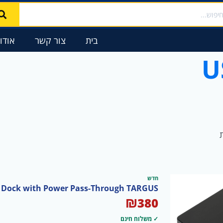
ממוין
לפי
פופולריות
בית
צור קשר
אודו
חדש
l Dock with Power Pass-Through TARGUS
₪
380
✓ משלוח חינם