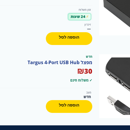
זמן משלוח
24 שעות
זיכרון
—
הוספה לסל
חדש
מפצל Targus 4-Port USB Hub
₪
30
✓ משלוח חינם
מצב
חדש
הוספה לסל