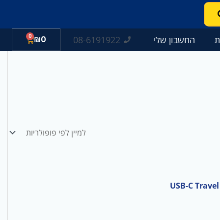
0
עגלת
08-6191922
ת
החשבון שלי
0
₪
קניות
USB-C Trave