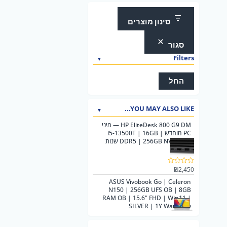
סינון מוצרים
סגור
Filters
החל
YOU MAY ALSO LIKE…
HP EliteDesk 800 G9 DM — מיני
PC מוחדש | i5-13500T | 16GB
DDR5 | 256GB NVMe | 2 שנות
אחריות
₪
2,450
ד
ו
ASUS Vivobook Go | Celeron
ר
ג
N150 | 256GB UFS OB | 8GB
0
RAM OB | 15.6" FHD | Win11 |
מ
SILVER | 1Y Warranty
ת
ו
ך
5
₪
1,599
ד