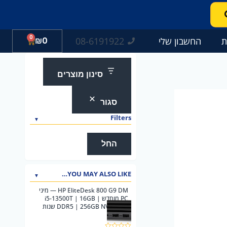
0
עגלת
08-6191922
ת
החשבון שלי
0
₪
קניות
סינון מוצרים
סגור
Filters
החל
YOU MAY ALSO LIKE…
HP EliteDesk 800 G9 DM — מיני
PC מוחדש | i5-13500T | 16GB
DDR5 | 256GB NVMe | 2 שנות
אחריות