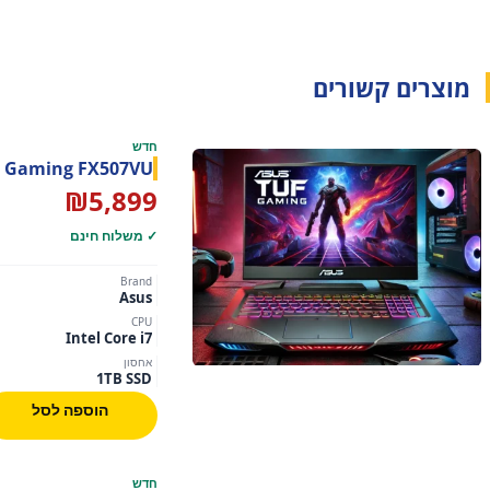
מוצרים קשורים
חדש
ASUS TUF Gaming FX507VU – מחשב גיי
₪
5,899
✓ משלוח חינם
Brand
Asus
CPU
Intel Core i7
אחסון
1TB SSD
הוספה לסל
חדש