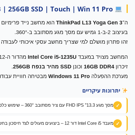
Lenovo ThinkPad L13 Yoga Gen 3 | i5-1235U | 16GB | 256GB SSD | Touch | Win 11 Pro
ה־
ThinkPad L13 Yoga Gen 3
הוא מחשב נייד פרימיום בסדרת ThinkPad
בעיצוב 2-ב-1 גמיש עם מסך מגע מסתובב ב-360°.
זהו פתרון מושלם למי שצריך מחשב עסקי איכותי לעבודה מ
המחשב מצויד במעבד
Intel Core i5-1235U
מהדור ה-12,
זיכרון
16GB DDR4
וכונן
SSD מהיר בנפח 256GB
.
מערכת ההפעלה
Windows 11 Pro
מבטיחה חוויית עבודה
יתרונות עיקריים
מסך מגע 13.3” FHD IPS עם ציר מסתובב 360° – שימוש כלפטופ, טאבלט, אוהל או מצגת
מעבד Intel Core i5 דור 12 – ביצועים מעולים לצד חיסכון בחשמל