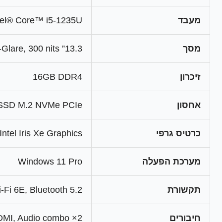
מעבד
Intel® Core™ i5-1235U (10 ליבות, 12 נימים, עד Hz
מסך
13.3” FHD IPS Touch 1920×1080, Anti-Glare, 300 nits
זיכרון
16GB DDR4
אחסון
SSD M.2 NVMe PCIe
כרטיס גרפי
Intel Iris Xe Graphics
מערכת הפעלה
Windows 11 Pro
תקשורת
-Fi 6E, Bluetooth 5.2
חיבורים
2× USB-C, 2× USB-A, HDMI, Audio combo