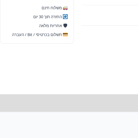
Gen
משלוח חינם
3
החזרה תוך 30 יום
|
🛡
אחריות מלאה
i5-
תשלום בכרטיסי / Bit / העברה
1235U
|
16GB
|
256GB
SSD
|
מסך
מגע
13.3”
|
Win