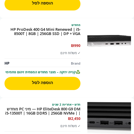
הוספה לסל
מחודש
HP ProDesk 400 G4 Mini Renewed | i5-
8500T | 8GB | 256GB SSD | DP + VGA
₪
990
✓ משלוח חינם
HP
Brand
קנייה ירוקה – מוצר מחודש המפחית זיהום פחמימי
הוספה לסל
חדש • אחריות 2 שנים
HP EliteDesk 800 G9 DM — מיני PC מוחדש
| i5-13500T | 16GB DDR5 | 256GB NVMe |
2 שנות אחריות
₪
2,450
✓ משלוח חינם