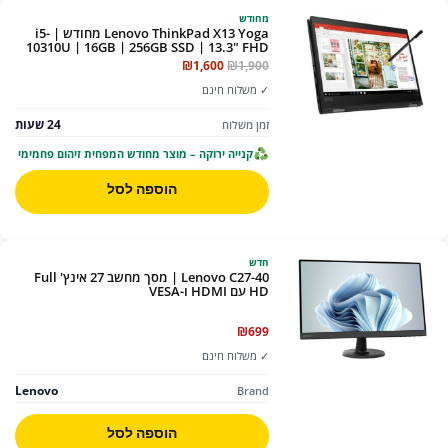
מחודש
Lenovo ThinkPad X13 Yoga מחודש | i5-
10310U | 16GB | 256GB SSD | 13.3" FHD
Touch | Windows 11 Pro | אחריות 24
המחיר
המחיר
₪
1,600
₪
1,900
חודשים
המקורי
הנוכחי
✓ משלוח חינם
היה:
הוא:
₪1,600.
₪1,900.
24 שעות
זמן משלוח
קנייה ירוקה – מוצר מחודש המפחית זיהום פחמימי
הוספה לסל
חדש
Lenovo C27-40 | מסך מחשב 27 אינץ' Full
HD עם HDMI ו-VESA
₪
699
✓ משלוח חינם
Lenovo
Brand
הוספה לסל