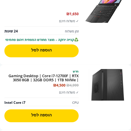
₪
1,650
✓ משלוח חינם
24 שעות
זמן משלוח
קנייה ירוקה – מוצר מחודש המפחית זיהום פחמימי
הוספה לסל
חדש
Gaming Desktop | Core i7-12700F | RTX
3050 8GB | 32GB DDR5 | 1TB NVMe |
Win11 | 3Y
המחיר
המחיר
₪
4,500
₪
4,999
המקורי
הנוכחי
✓ משלוח חינם
היה:
הוא:
₪4,500.
₪4,999.
Intel Core i7
CPU
הוספה לסל