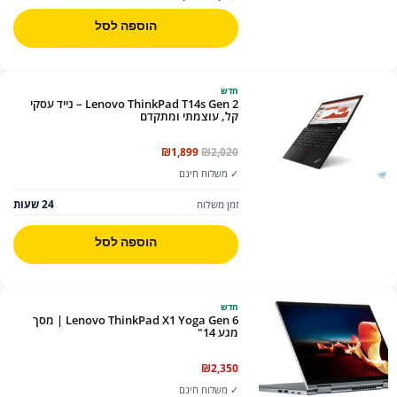
הוספה לסל
חדש
Lenovo ThinkPad T14s Gen 2 – נייד עסקי
קל, עוצמתי ומתקדם
המחיר
המחיר
₪
1,899
₪
2,020
המקורי
הנוכחי
✓ משלוח חינם
היה:
הוא:
₪1,899.
₪2,020.
24 שעות
זמן משלוח
הוספה לסל
חדש
Lenovo ThinkPad X1 Yoga Gen 6 | מסך
מגע 14"
₪
2,350
✓ משלוח חינם