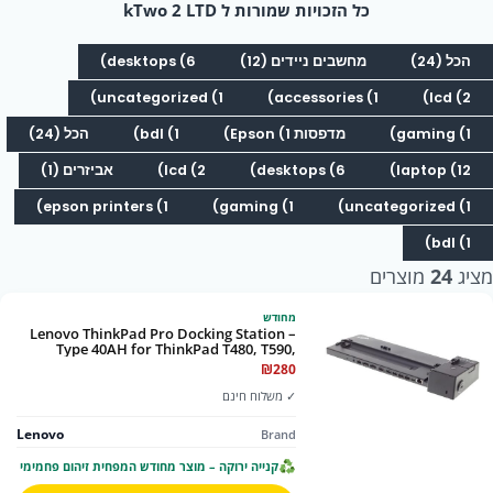
כל הזכויות שמורות ל kTwo 2 LTD
הכל (24)
מחשבים ניידים (12)
desktops (6)
uncategorized (1)
accessories (1)
lcd (2)
gaming (1)
מדפסות Epson (1)
bdl (1)
הכל (24)
laptop (12)
desktops (6)
lcd (2)
אביזרים (1)
epson printers (1)
gaming (1)
uncategorized (1)
bdl (1)
מציג
24
מוצרים
מחודש
Lenovo ThinkPad Pro Docking Station –
Type 40AH for ThinkPad T480, T590,
X280… (Renew)
₪
280
✓ משלוח חינם
Lenovo
Brand
קנייה ירוקה – מוצר מחודש המפחית זיהום פחמימי