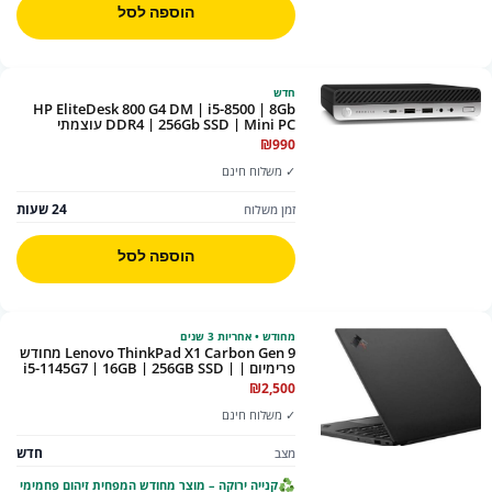
הוספה לסל
חדש
HP EliteDesk 800 G4 DM | i5-8500 | 8Gb
DDR4 | 256Gb SSD | Mini PC עוצמתי
לעסקים
₪
990
✓ משלוח חינם
24 שעות
זמן משלוח
הוספה לסל
מחודש • אחריות 3 שנים
Lenovo ThinkPad X1 Carbon Gen 9 מחודש
פרימיום | i5-1145G7 | 16GB | 256GB SSD |
14" FHD | Win 11 Pro | 3 שנות אחריות
₪
2,500
✓ משלוח חינם
חדש
מצב
קנייה ירוקה – מוצר מחודש המפחית זיהום פחמימי