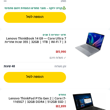
—
מותג
קנייה ירוקה – מוצר מחודש המפחית זיהום פחמימי
הוספה לסל
חדש • אחריות 3 שנים
Lenovo ThinkBook 14 G9 — Core Ultra 7
355 | 32GB | 1TB | Wi-Fi 7 | 3 שנות אחריות
₪
5,990
✓ משלוח חינם
48 שעות
זמן משלוח
הוספה לסל
מחודש
Lenovo ThinkPad P15s Gen 2 | Core i7-
1165G7 | 32GB DDR4 | 512GB SSD |
NVIDIA T500 4GB | 15.6" | מחודש
₪
2,899