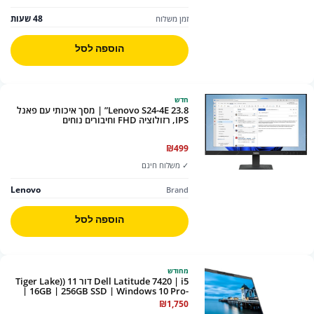
48 שעות
זמן משלוח
הוספה לסל
חדש
Lenovo S24-4E 23.8” | מסך איכותי עם פאנל
IPS, רזולוציה FHD וחיבורים נוחים
₪
499
✓ משלוח חינם
Lenovo
Brand
הוספה לסל
מחודש
Dell Latitude 7420 | i5 דור 11 (Tiger Lake)
| 16GB | 256GB SSD | Windows 10 Pro-
Renew
₪
1,750