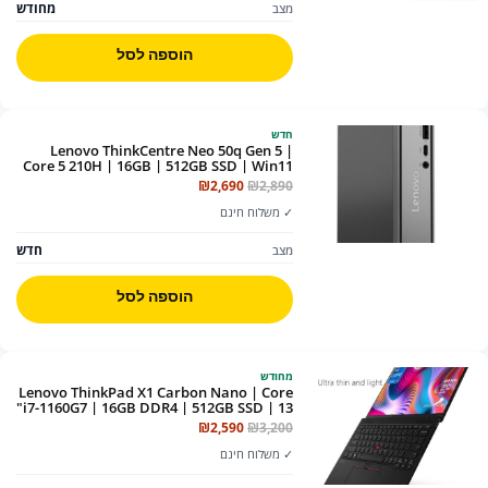
מחודש
מצב
הוספה לסל
חדש
Lenovo ThinkCentre Neo 50q Gen 5 |
Core 5 210H | 16GB | 512GB SSD | Win11
Pro | Wi-Fi | + מקלדת ועכבר
המחיר
המחיר
₪
2,690
₪
2,890
המקורי
הנוכחי
✓ משלוח חינם
היה:
הוא:
₪2,690.
₪2,890.
חדש
מצב
הוספה לסל
מחודש
Lenovo ThinkPad X1 Carbon Nano | Core
i7-1160G7 | 16GB DDR4 | 512GB SSD | 13"
| מחודש
המחיר
המחיר
₪
2,590
₪
3,200
המקורי
הנוכחי
✓ משלוח חינם
היה:
הוא:
₪2,590.
₪3,200.