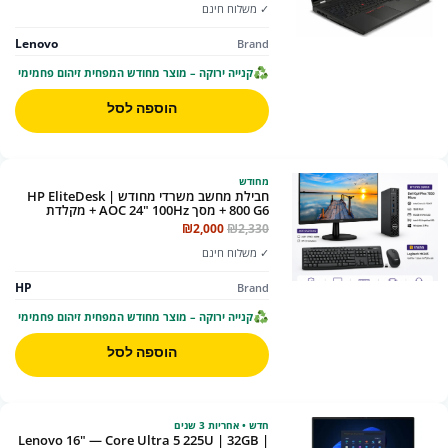
✓ משלוח חינם
Lenovo
Brand
קנייה ירוקה – מוצר מחודש המפחית זיהום פחמימי
הוספה לסל
מחודש
חבילת מחשב משרדי מחודש | HP EliteDesk
800 G6 + מסך AOC 24" 100Hz + מקלדת
ועכבר לוגיטק מתנה
המחיר
המחיר
₪
2,000
₪
2,330
המקורי
הנוכחי
✓ משלוח חינם
היה:
הוא:
₪2,000.
₪2,330.
HP
Brand
קנייה ירוקה – מוצר מחודש המפחית זיהום פחמימי
הוספה לסל
חדש • אחריות 3 שנים
Lenovo 16" — Core Ultra 5 225U | 32GB |