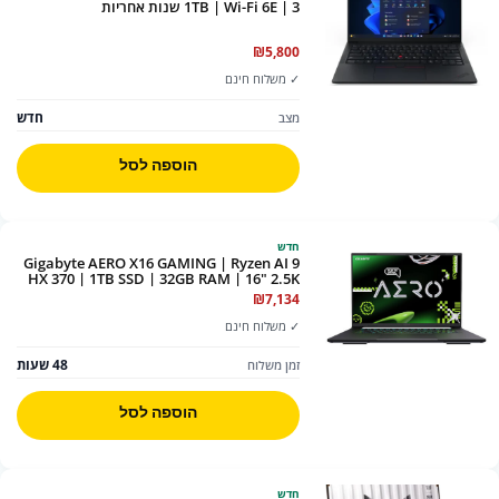
1TB | Wi-Fi 6E | 3 שנות אחריות
₪
5,800
✓ משלוח חינם
חדש
מצב
הוספה לסל
חדש
Gigabyte AERO X16 GAMING | Ryzen AI 9
HX 370 | 1TB SSD | 32GB RAM | 16" 2.5K
165Hz | RTX 5070 8GB | Win11 | Backlit
₪
7,134
Keyboard | LUNAR WHITE |
✓ משלוח חינם
48 שעות
זמן משלוח
הוספה לסל
חדש