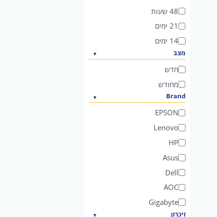
ח
48 שעות
21 ימים
14 ימים
מצב
חדש
מחודש
Brand
EPSON
Lenovo
HP
Asus
Dell
AOC
Gigabyte
זיכרון