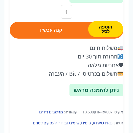
משלוח:
72 שעות
כמות
של
ASUS
הוספה
קנה עכשיו
לסל
TUF
Gaming
משלוח חינם
FX608JHR
החזרה תוך 30 יום
–
🛡
אחריות מלאה
Intel
תשלום בכרטיסי / Bit / העברה
Core
i7-
ניתן להזמנה מראש
14650HX
|
RTX
מק"ט:
FX608JHR-RV007
קטגוריה:
מחשבים ניידים
5050
תגיות:
KTWO PRO
,
גיימינג
,
גיימינג ובידור
,
לעסקים קטנים
8GB