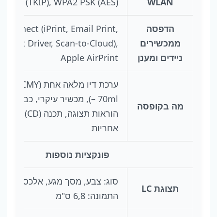
(TKIP), WPA2 PSK (AES)
WLAN
הדפסה
 Connect (iPrint, Email Print,
ממכשירים
Print Driver, Scan-to-Cloud),
ניידים ומענן
Apple AirPrint
ערכת דיו מלאה אחת (Y
– 70ml), מכשיר עיקרי, כבל חשמ
מה בקופסה
הוראות תצוגה, תכנה (CD), מ
אחריות
פונקציות נוספות
סוג: צבע, מסך מגע, אלכסון
תצוגת LC
התמונה: 6,8 ס"מ