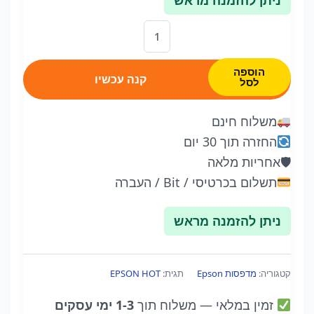
ניתן להזמנה מראש
כמות
של
EcoTank
הוספה
קנה עכשיו
לסל
L14150
משלוח חינם
החזרה תוך 30 יום
🛡
אחריות מלאה
תשלום בכרטיסי / Bit / העברה
ניתן להזמנה מראש
קטגוריה:
מדפסות Epson
תגית:
EPSON HOT
זמין במלאי
— משלוח תוך
1-3 ימי עסקים