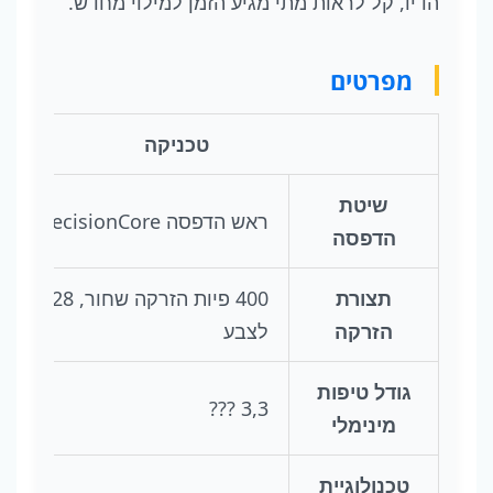
הדיו, קל לראות מתי מגיע הזמן למילוי מחדש.
מפרטים
טכניקה
שיטת
™
ראש הדפסה PrecisionCore
הדפסה
תצורת
400 פיות הזרקה 
הזרקה
לצבע
גודל טיפות
3,3 ???
מינימלי
טכנולוגיית