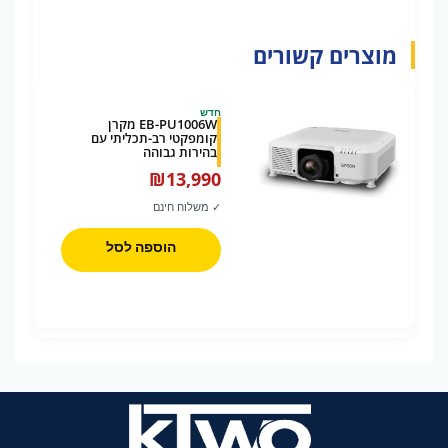
מוצרים קשורים
חדש
EB-PU1006W מקרן
קומפקטי רב-תכליתי עם
בהירות גבוהה
₪
13,990
✓ משלוח חינם
הוספה לסל