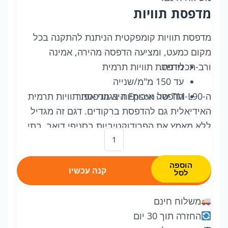
מדפסת תוויות
מדפסת תוויות קומפקטית הניתנת להתקנה בכל
מקום כמעט, ומציעה הדפסה מהירה, אמינה
ורב-תכליתית.
מדפסת תוויות תרמית
עד 150 מ"מ/שנייה
הדפסה איכותיות בגווני אפור
ה-TM-L90 של Epson היא מדפסת תוויות תרמית
האידיאלית גם להדפסת ברקודים. דגם זה מגדיל
ללא מאמץ את הפרודוקטיביות בסניפי דואר, בתי
כמות
מרקחת, סופרמרקטים ועסקים אחרים. תוכל
של
להדפיס בקלות על סוגים שונים של נייר תוויות
Epson
הוספה
וקבלות, והודות למתקן חיתוך גם במגוון גדלים
קנה עכשיו
לסל
TM-
שונים.
L90
משלוח חינם
(465):
החזרה תוך 30 יום
USB,