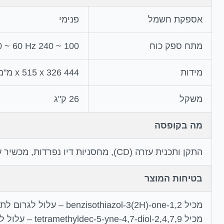
אספקת חשמל
פנימי
מתח ספק כוח
100 ~ 240 V, 50 ~ 60 Hz
מידות
444 x 515 x 326 מ"מ (גובה x עומק x רוחב)
משקל
26 ק"ג
מה בקופסה
התקן ותכנית עזרה (CD), מחסניות דיו נפרדות, מכשיר עיקרי, Maintenance box, גלילי נייר, הוראות הפעלה
בטיחות המוצר
מכיל 1,2-benzisothiazol-3(2H)-one – עלול לגרום לתגובה אלרגית.
מכיל 2,4,7,9-tetramethyldec-5-yne-4,7-diol – עלול לגרום לתגובה אלרגית.