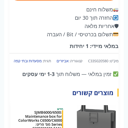
C33S020580-
משלוח חינם
Maintenance
החזרה תוך 30 יום
box
🛡
אחריות מלאה
for
תשלום בכרטיסי / Bit / העברה
ColorWorks
C3500
במלאי מיידי: 1 יחידות
series
מק"ט:
C33S020580
קטגוריה:
אביזרים
תגית:
מסעדות ובתי קפה
זמין במלאי
— משלוח תוך
1-3 ימי עסקים
מוצרים קשורים
חדש
SJMB6000/6500:
Maintenance box for
ColorWorks C6500/C6000
Series מס' פריט: