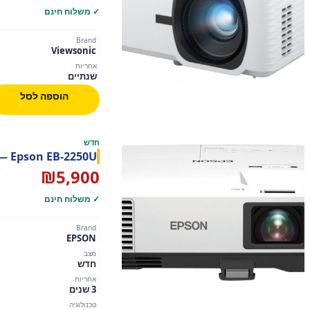
היה:
הוא:
✓ משלוח חינם
,780.
₪5,490.
Brand
Viewsonic
אחריות
שנתיים
הוספה לסל
חדש
Epson EB-2250U — מקרן עסקי Full HD 5,000 לומן עם 3 LCD
₪
5,900
✓ משלוח חינם
Brand
EPSON
מצב
חדש
אחריות
3 שנים
טכנולוגיה