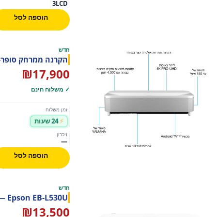
3LCD
הוספה לסל
חדש
הקרנה ממרחק סופר-אולטר
₪
17,900
✓ משלוח חינם
זמן משלוח
24 שעות
זיכרון
—
הוספה לסל
חדש
Epson EB-L530U — מקרן לייזר עסקי 5,200 לומן WUXGA עם Wi-Fi
₪
13,500