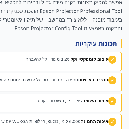
אפשר להפיק תצוגות בקנה מידה גדול ובהירות להפליא, א
והתקנה באמצעות Epson Projector Config Tool.
תכונות עיקריות
עיצוב קומפקטי וקל
עיצוב מעודן וקל להעברה
תמיכה בעדשות
תמיכה במבחר רחב של עדשות ניתנות להחלפה ש
עיצוב משופר
עיצוב נקי, פשוט ודיסקרטי.
איכות התמונה
6,000 לומן, 3LCD, רזולוציית WUXGA עם שיפור ל- 4K