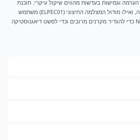
הערמה וגמישות בעדשות מהווים שיקול עיקרי. תוכנת
Epson Projector Professional Tool הופכת טכניקת התקנה מתקדמת לפשוטה, באמצעות אפשרויות כמו מיפוי הקרנה, ואילו מודול המצלמה החיצוני (ELPEC01) משתמש
בעיבוד מובנה – ללא צורך במחשב – של תיקון גיאומטרי לצורך הערמה של מקרנים. בנוסף, ה- EB-PU1006W כולל NFC כדי להגדיר מקרנים מרובים וכדי לפשט דיאגנוסטיקה