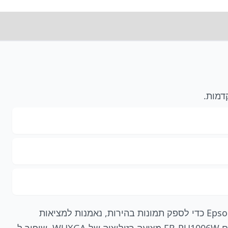
מקרן נייח ורב-תכליתי במיוחד עם 6,000 לומן שנמכר כ'גוף בלבד', ומותאם בקלות עם משפחת העדשות הקיימות של Epson כדי לספק תמונות בהירות, נאמנות למציאות