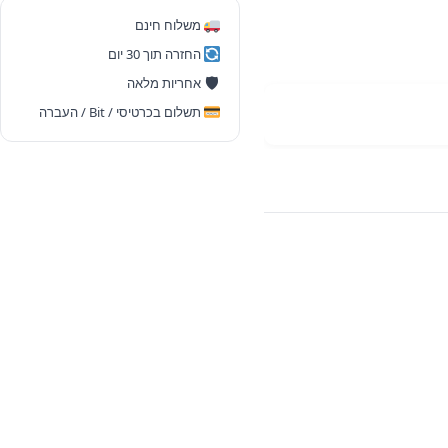
רב-תכליתי
משלוח חינם
עם
החזרה תוך 30 יום
בהירות
🛡
אחריות מלאה
גבוהה
תשלום בכרטיסי / Bit / העברה