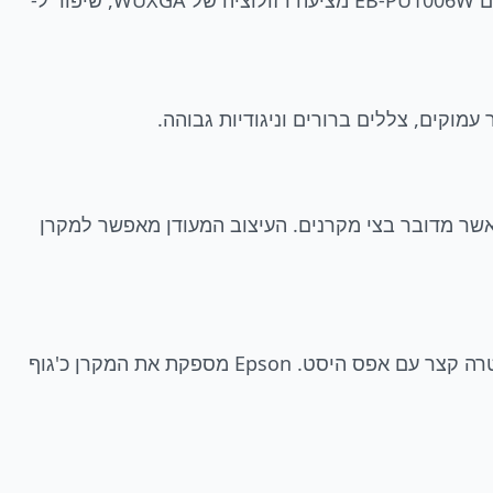
ובמגוון סביבות רחב: מאטרקציות למבקרים לאולמות הרצאות, למוזיאונים ולחדרי ישיבות. רמת הלומן הגבוהה של הדגם EB-PU1006W מציעה רזולוציה של WUXGA, שיפור ל-
שר מדובר בצי מקרנים. העיצוב המעודן מאפשר למקרן
ניתן להתאים ל- EB-PU1006W עדשות שונות כדי להתאים למגוון רחב של סביבות, לרבות עדשה להקרנה ממרחק אולטרה קצר עם אפס היסט. Epson מספקת את המקרן כ'גוף