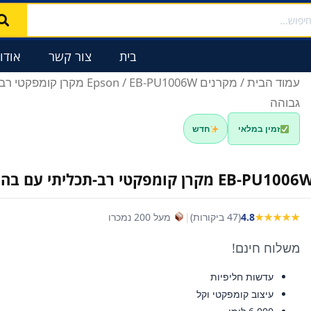
וש
בית
צור קשר
אודו
עמוד הבית
/
מקרנים Epson
/ EB-PU1006W מקרן קומפ
גבוהה
זמין במלאי
חדש
EB-PU100 מקרן קומפקטי רב-תכליתי עם בהירות גבוהה
★★★★★
4.8
(47 ביקורות)
|
מעל 200 נמכרו
משלוח חינם!
עדשות חליפיות
עיצוב קומפקטי וקל