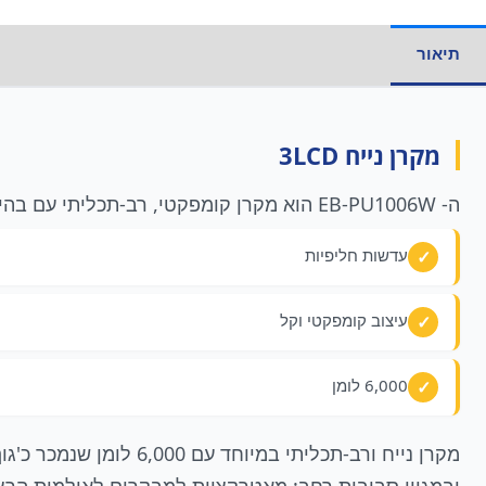
תיאור
מקרן נייח 3LCD
ה- EB-PU1006W הוא מקרן קומפקטי, רב-תכליתי עם בהירות גבוהה ועם אופציה להחלפת עדשות ותכונות התקנה מתקדמות.
עדשות חליפיות
עיצוב קומפקטי וקל
6,000 לומן