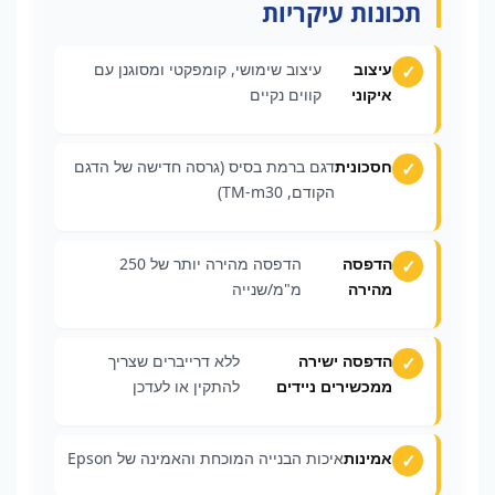
תכונות עיקריות
עיצוב
עיצוב שימושי, קומפקטי ומסוגנן עם
איקוני
קווים נקיים
חסכונית
דגם ברמת בסיס (גרסה חדישה של הדגם
הקודם, TM-m30)
הדפסה
הדפסה מהירה יותר של 250
מהירה
מ"מ/שנייה
הדפסה ישירה
ללא דרייברים שצריך
ממכשירים ניידים
להתקין או לעדכן
אמינות
איכות הבנייה המוכחת והאמינה של Epson