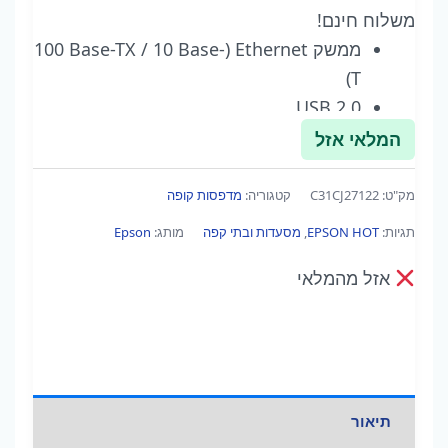
משלוח חינם!
ממשק Ethernet‏ (‎100 Base-TX / 10 Base-
T)
USB 2.0
USB 2.0-A
המלאי אזל
שליפת מגירה
USB 1.0
מק"ט:
C31CJ27122
קטגוריה:
מדפסות קופה
תגיות:
EPSON HOT
,
מסעדות ובתי קפה
מותג:
Epson
אזל מהמלאי
תיאור