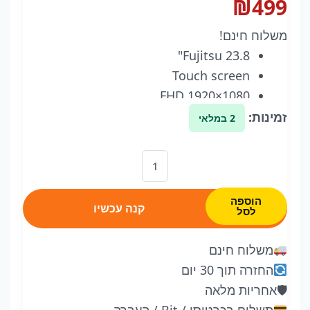
₪
499
משלוח חינם!
Fujitsu 23.8"
Touch screen
FHD 1920×1080
Speakers
זמינות:
2 במלאי
HDMI, DVI-D, VGA
Aux IN/Out/2xUSB/5ms
כמות
3Y warranty
של
Fujitsu
הוספה
קנה עכשיו
לסל
23.8''
Touch
משלוח חינם
screen
החזרה תוך 30 יום
Monitor
🛡
אחריות מלאה
Display