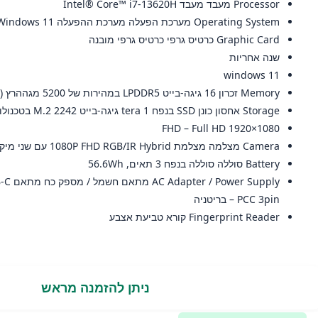
Processor מעבד מעבד Intel® Core™ i7-13620H
Operating System מערכת הפעלה מערכת ההפעלה Windows 11 בגרסה 64 ביט
Graphic Card כרטיס גרפי כרטיס גרפי מובנה
שנה אחריות
windows 11
Memory זכרון 16 גיגה-בייט LPDDR5 במהירות של 5200 מגההרץ (משובץ בלוח)
Storage אחסון כונן SSD בנפח 1 tera גיגה-בייט M.2 2242 בטכנולוגיית PCIe Gen4 TLC
FHD – Full HD 1920×1080
Camera מצלמה מצלמת 1080P FHD RGB/IR Hybrid עם שני מיקרופונים
Battery סוללה סוללה בנפח 3 תאים, 56.6Wh
PCC 3pin – בריטניה
Fingerprint Reader קורא טביעת אצבע
ניתן להזמנה מראש