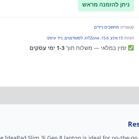
ניתן להזמנה מראש
קטגוריה:
מחשבים ניידים
תגיות:
15 אינץ
,
15.6
,
HTZone
,
לסטודנטים
,
נייד עיסקי
זמין במלאי
— משלוח תוך
1-3 ימי עסקים
Res
he IdeaPad Slim 3i Gen 8 laptop is ideal for on-the-g