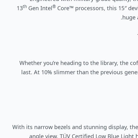
th
®
13
Gen Intel
Core™ processors, this 15″ dev
huge 
Whether you’re heading to the library, the co
last. At 10% slimmer than the previous genera
With its narrow bezels and stunning display, th
angle view. TÜV Certified Low Blue Light