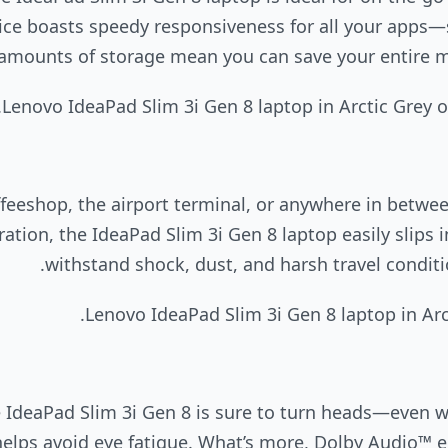
ice boasts speedy responsiveness for all your apps—s
amounts of storage mean you can save your entire m
ffeeshop, the airport terminal, or anywhere in betwee
tion, the IdeaPad Slim 3i Gen 8 laptop easily slips i
withstand shock, dust, and harsh travel conditi
e IdeaPad Slim 3i Gen 8 is sure to turn heads—even w
 helps avoid eye fatigue. What’s more, Dolby Audio™ 