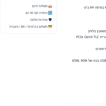
13620H
משלוח חינם
15.6"
החזרה תוך 30 יום
16G
🛡
אחריות מלאה
1
תשלום בכרטיסי / Bit / העברה
Tera
-
שנה
אחריות
-
AC Adapter / Power Supply מתאם חשמל / מספק כח מתאם USB-C בכח של 65W, 90%
חדש