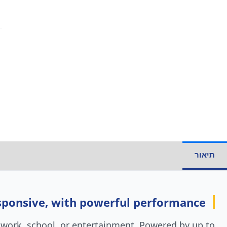
תיאור
מידע נוסף
ponsive, with powerful performance
o work, school, or entertainment. Powered by up to