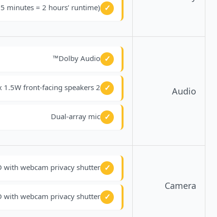
5 minutes = 2 hours’ runtime)
Dolby Audio™
2 x 1.5W front-facing speakers
Audio
Dual-array mic
 with webcam privacy shutter
Camera
 with webcam privacy shutter