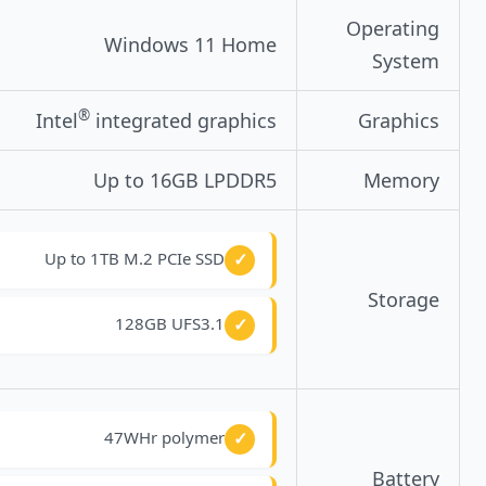
Operating
Windows 11 Home
System
®
Intel
integrated graphics
Graphics
Up to 16GB LPDDR5
Memory
Up to 1TB M.2 PCIe SSD
Storage
128GB UFS3.1
47WHr polymer
Battery