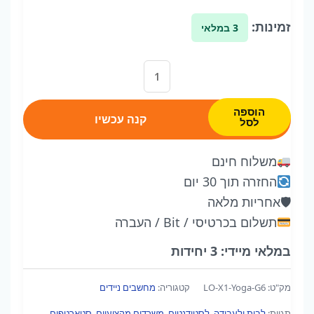
זמינות:
3 במלאי
כמות
של
Lenovo
הוספה
קנה עכשיו
לסל
ThinkPad
X1
משלוח חינם
Yoga
החזרה תוך 30 יום
Gen
🛡
אחריות מלאה
6
תשלום בכרטיסי / Bit / העברה
|
במלאי מיידי: 3 יחידות
מסך
מגע
מק"ט:
LO-X1-Yoga-G6
קטגוריה:
מחשבים ניידים
14"
תגיות:
לבית ולעבודה
,
לסטודנטים
,
משרדים מקצועיים
,
סטארטפים