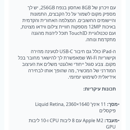
עם
זיכרון
של
8GB
ואחסון
בנפח
256GB,
יש
לך
מספיק
מקום
לשמור
על
כל
הקבצים
,
התמונות
והיישומים
החשובים
.
המצלמה
האחורית
והקדמית
באיכות
12MP
מספקות
חוויית
צילום
ווידאו
מצוינת
,
ועם
טכנולוגיית
TouchID
תוכל
ליהנות
מהגנה
מתקדמת
ונוחה
.
ה
-iPad
כולל
גם
חיבור
USB-C
לטעינה
מהירה
וקישוריות
Wi-Fi
שמאפשרת
לך
להישאר
מחובר
בכל
מקום
.
צבע
סגול
ייחודי
ואלגנטי
משלים
את
העיצוב
המודרני
של
המכשיר
,
מה
שהופך
אותו
לבחירה
אידיאלית
לשימוש
יומיומי
.
תכונות
עיקריות
:
•
מסך
:
11
אינץ
’ Liquid Retina, 2360×1640
פיקסלים
•
מעבד
:
Apple M2
עם
8
ליבות
CPU
ו
-10
ליבות
GPU