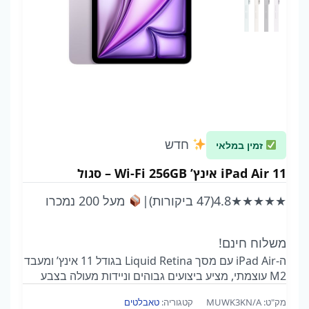
חדש
זמין במלאי
iPad Air 11 אינץ’ Wi-Fi 256GB – סגול
★★★★★
4.8
(47 ביקורות)
|
מעל 200 נמכרו
משלוח חינם!
ה
-iPad Air
עם
מסך
Liquid Retina
בגודל
11
אינץ
’
ומעבד
M2
עוצמתי
,
מציע
ביצועים
גבוהים
וניידות
מעולה
בצבע
סגול
ייחודי
.
מתאים
לעבודה
,
יצירה
ופנאי
,
עם
קישוריות
Wi-
מק"ט:
MUWK3KN/A
קטגוריה:
טאבלטים
Fi
בלבד
ונפח
אחסון
של
256GB.