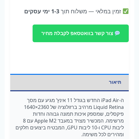
זמין במלאי
— משלוח תוך
1-3 ימי עסקים
צור קשר בוואטסאפ לקבלת מחיר
תיאור
ה
-iPad Air
החדש
בגודל
11
אינץ
’
מגיע
עם
מסך
Liquid Retina
מרהיב
ברזולוציה
של
2360×1640
פיקסלים
,
שמספק
איכות
תמונה
גבוהה
וחדות
מרשימה
.
המכשיר
מצויד
במעבד
Apple M2
עם
8
ליבות
CPU
ו
-10
ליבות
GPU,
המבטיח
ביצועים
חלקים
ומהירים
לכל
משימה
.