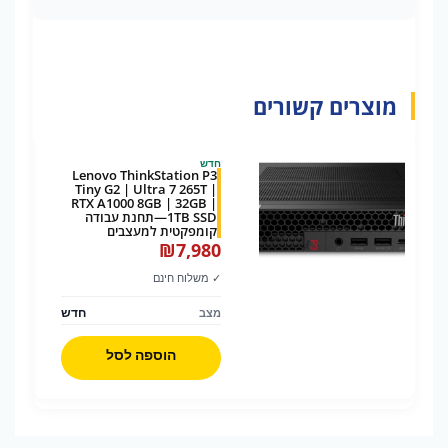
מוצרים קשורים
חדש
Lenovo ThinkStation P3
Tiny G2 | Ultra 7 265T |
RTX A1000 8GB | 32GB |
1TB SSD—תחנת עבודה
קומפקטית למעצבים
₪
7,980
✓ משלוח חינם
חדש
מצב
הוספה לסל