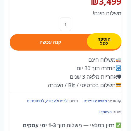
₪
3,499
משלוח חינם!
כמות
של
Lenovo
הוספה
קנה עכשיו
לסל
Slim
3
משלוח חינם
|
החזרה תוך 30 יום
Ryzen
🛡
אחריות מלאה 3 שנים
7
תשלום בכרטיסי / Bit / העברה
5825U
|
קטגוריה:
מחשבים ניידים
תגיות:
לבית ולעבודה
,
לסטודנטים
16GB
מותג:
Lenovo
|
512GB
זמין במלאי
— משלוח תוך
1-3 ימי עסקים