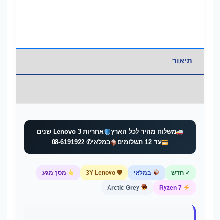
SSD
|
15.6"
FHD
IPS
תיאור
Touch
|
מידע נוסף
Windows
11
|
משלוח מהיר לכל הארץ
אחריות Lenovo 3 שנים
Arctic
עד 12 תשלומים
במלאי
✆️ 08-6191922
Grey
|
✓ חדש
במלאי
🛡 3Y Lenovo
מסך מגע
3
Arctic Grey
Ryzen 7
Years
Warranty