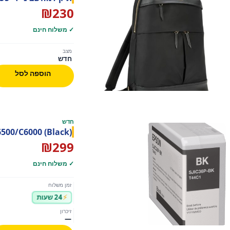
₪
230
✓ משלוח חינם
מצב
חדש
הוספה לסל
חדש
6500/C6000 (Black)
₪
299
✓ משלוח חינם
זמן משלוח
24 שעות
זיכרון
—