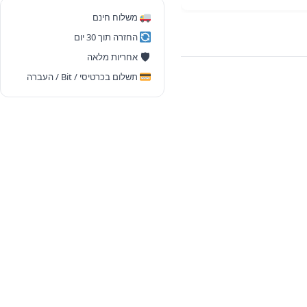
ColorWorks
משלוח חינם
C6500/C6000
החזרה תוך 30 יום
(Cyan)
🛡
אחריות מלאה
תשלום בכרטיסי / Bit / העברה