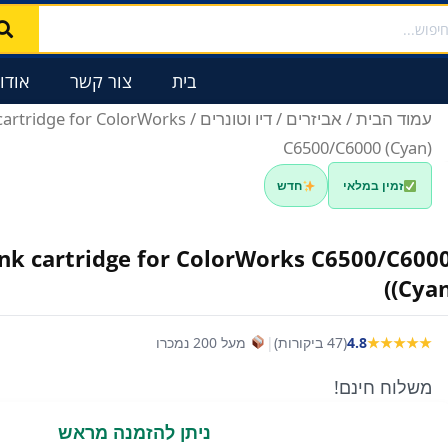
וש
בית
צור קשר
אודו
עמוד הבית
/
אביזרים
/
דיו וטונרים
k cartridge for ColorWorks
C6500/C6000 (Cyan)
זמין במלאי
חדש
 Ink cartridge for ColorWorks C6500/C600
(Cyan
★★★★★
4.8
(47 ביקורות)
|
מעל 200 נמכרו
משלוח חינם!
ניתן להזמנה מראש