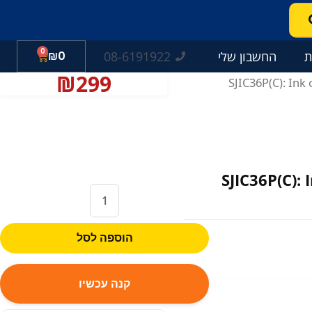
0
עגלת
08-6191922
ת
החשבון שלי
0
₪
קניות
₪
299
/ SJIC36P(C): In
SJIC36P(C):
כמות
של
SJIC36P(C):
הוספה לסל
Ink
cartridge
קנה עכשיו
for