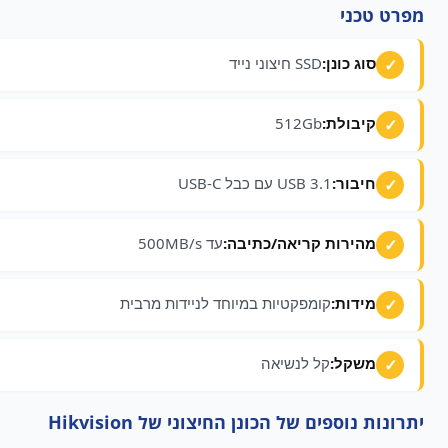
מפרט טכני
סוג כונן:
SSD חיצוני נייד
קיבולת:
512Gb
חיבור:
USB 3.1 עם כבל USB-C
מהירות קריאה/כתיבה:
עד 500MB/s
מידות:
קומפקטיות במיוחד לניידות מרבית
משקל:
קל לנשיאה
יתרונות נוספים של הכונן החיצוני של Hikvision