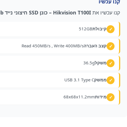
קנו עכשיו
קנו עכשיו את
Hikvision T100I – כונן SSD חיצוני נייד 512Gb
קיבולת
512GB
קצב העברה
Read 450MB/s , Write 400MB/s
משקל
36.5g
ממשק
USB 3.1 Type C
מידות
68x68x11.2mm