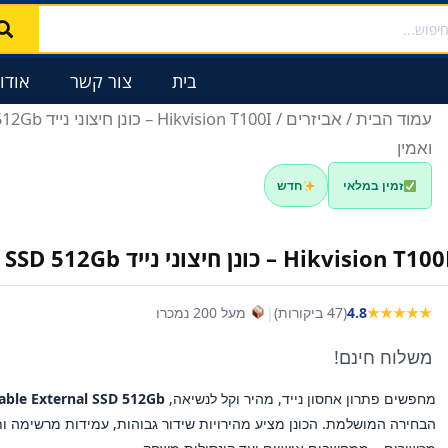
בית
צור קשר
אודו
עמוד הבית
/
אביזרים
ואמין
זמין במלאי
חדש
Hikvision T10 – כונן חיצוני נייד SSD 512Gb לאחסון מהיר ואמין
★★★★★
4.8
(47 ביקורות)
|
מעל 200 נמכרו
משלוח חינם!
מחפשים פתרון אחסון נייד, מהיר וקל לנשיאה,
table External SSD 512Gb
הבחירה המושלמת. הכונן מציע מהירויות שידור גבוהות, עמידות מרשימה ות