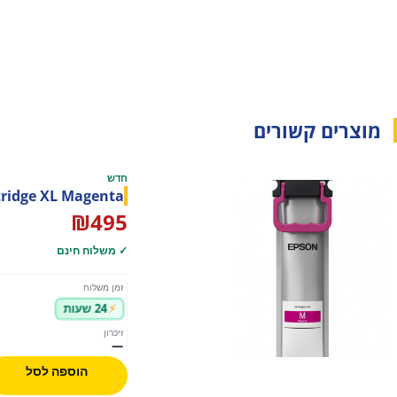
מוצרים קשורים
חדש
tridge XL Magenta
₪
495
✓ משלוח חינם
זמן משלוח
24 שעות
זיכרון
—
הוספה לסל