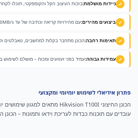
ניידות מושלמת:
בזכות העיצוב הקל והקומפקטי, תוכלו לקחת
ביצועים מהירים:
עם מהירויות קריאה וכתיבה של עד 500MB/s, הוא מאפשר העברת קבצים גדולים בתוך שניות.
תאימות רחבה:
הכונן מתחבר בקלות למחשבים, טאבלטים וקונסולות משחקים באמצעות חיבור 
עמידות גבוהה:
עמיד בפני זעזועים ומכות – מושלם לשימוש ב
פתרון אידיאלי לשימוש יומיומי ומקצועי
הכונן החיצוני Hikvision T100I
עובדים עם תוכנות כבדות לעריכת וידאו ותמונות – הכונ