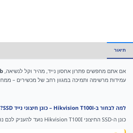
תיאור
אם אתם מחפשים פתרון אחסון נייד, מהיר וקל לנשיאה,
Gb
עמידות מרשימה ותמיכה במגוון רחב של מכשירים – ממחשב
למה לבחור ב-Hikvision T100I – כונן חיצוני נייד SSD?
כונן ה-SSD החיצוני Hikvision T100I נועד להעניק לכם נוחות וביצועים ברמה הגבוהה ביותר. הנה כמה מהיתרונות הבולטים שלו: