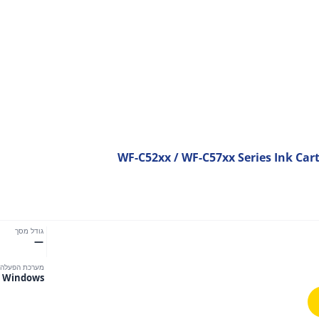
WF-C52xx / WF-C57xx Series Ink Car
גודל מסך
—
מערכת הפעלה
Windows