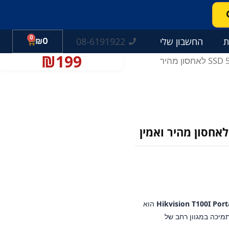
0
עגלת
08-6191922
ת
החשבון שלי
0
₪
קניות
₪
199
/ Hikvision T100I – כונן חיצוני נייד SSD 512Gb לאחסון מהיר
Hikvision T100I Por
הוא
מיכה במגוון רחב של