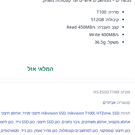
מכשירים – ממחשבים אישיים ועד קונסולות משחק.
סדרה:
T100
קיבולת:
512GB
קצב העברה:
Read 450MB/s
Write 400MB/s
משקל:
36.5g
המלאי אזל
מק"ט:
HS-ESSD-T100I
קטגוריה:
אביזרים
תגיות:
SSD חיצוני מהיר
,
HTZone
,
Hikvision T100I
,
Hikvision SSD
,
אחסון חיצוני 512Gb
אחסון מקצועי
,
אחסון משחקים
,
גיבוי נתונים
,
כונן SSD חיצוני
,
כונן SSD נייד
,
כונן חיצוני B-C
כונן חיצוני קומפקטי
,
כונן למחשבים וקונסולות
,
כונן מהיר ואמין
,
כונן נייד
,
סטארטפים
,