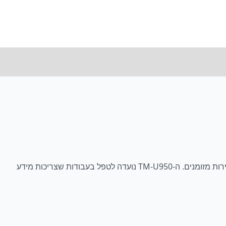
מדפסת השפעה רב-תכליתית ואמינה זו היא אידיאלית עבור קבלות, יומנים ותלושים ברוב הסביבות הקמעונאיות ומסוגלת להניע שתי מגירות מזומנים. ה-TM-U950 נועדה לטפל בעבודות שצריכות מידע