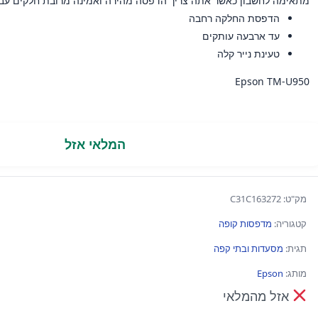
מתאימה לחשבון כאשר אתה צריך הדפסה מהירה ואמינה מרובת חלקים עבור 
הדפסת החלקה רחבה
עד ארבעה עותקים
טעינת נייר קלה
Epson TM-U950
המלאי אזל
מק"ט:
C31C163272
קטגוריה:
מדפסות קופה
תגית:
מסעדות ובתי קפה
מותג:
Epson
אזל מהמלאי