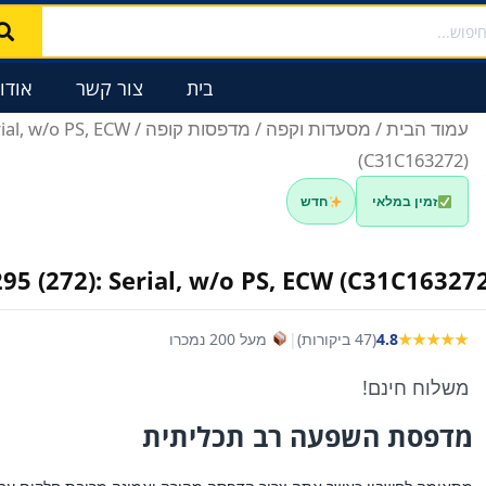
בית
צור קשר
אודו
עמוד הבית
/
מסעדות וקפה
/
מדפסות קופה
rial, w/o PS, ECW
(C31C163272)
זמין במלאי
חדש
5 (272): Serial, w/o PS, ECW (C31C163272
★★★★★
4.8
(47 ביקורות)
|
מעל 200 נמכרו
משלוח חינם!
מדפסת השפעה רב תכליתית