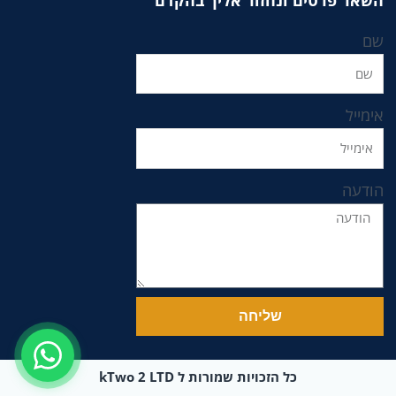
שם
אימייל
הודעה
שליחה
כל הזכויות שמורות ל kTwo 2 LTD