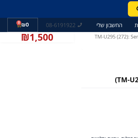
0
עגלת
08-6191922
ת
החשבון שלי
0
₪
קניות
₪
1,500
/ TM-U295 (272): Se
TM-U29