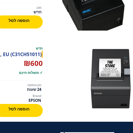
מצב
חדש
הוספה לסל
חדש
lk, EU (C31CH51011)
₪
600
✓ משלוח חינם
זמן-אספקה
24 שעות
Brand
EPSON
הוספה לסל