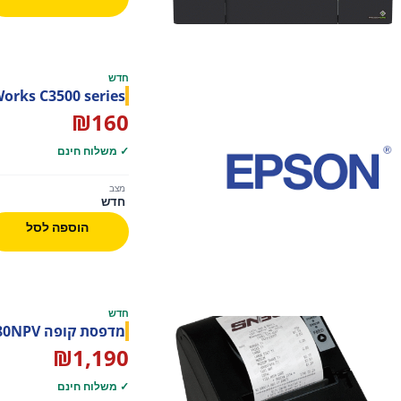
חדש
orks C3500 series
₪
160
✓ משלוח חינם
מצב
חדש
הוספה לסל
חדש
מדפסת קופה SNBC BTP R880NPV
₪
1,190
✓ משלוח חינם