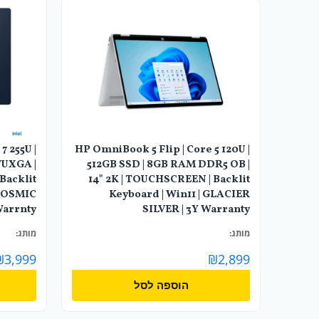
7 255U |
HP OmniBook 5 Flip | Core 5 120U |
WUXGA |
512GB SSD | 8GB RAM DDR5 OB |
Backlit
14" 2K | TOUCHSCREEN | Backlit
 COSMIC
Keyboard | Win11 | GLACIER
Warrnty
SILVER | 3Y Warranty
מותג:
מותג:
₪
3,999
₪
2,899
הוספה לסל