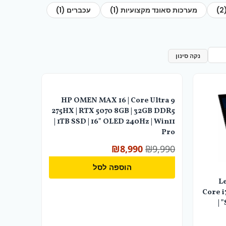
המקורי
המקורי
מערכות סאונד מקצועיות (1)
הנוכחי
הנוכחי
עכברים (1)
היה:
היה:
הוא:
הוא:
₪8,990.
₪4,500.
₪9,990.
₪4,999.
נקה סינון
HP OMEN MAX 16 | Core Ultra 9
275HX | RTX 5070 8GB | 32GB DDR5
| 1TB SSD | 16" OLED 240Hz | Win11
Pro
₪
8,990
₪
9,990
הוספה לסל
L
Core i
SSD | NVIDIA T500 4GB | 15.6" |