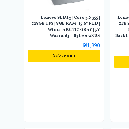
Lenovo SLIM 3 | Core 3 N355 |
Lenov
128GB UFS | 8GB RAM | 15.6" FHD |
1TB 
Win11 | ARCTIC GRAY | 3Y
Warranty – 83L7002NUS
Backli
₪
1,890
הוספה לסל