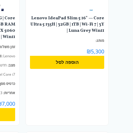
 | Core
Lenovo IdeaPad Slim 5 16" — Core
6GB RAM
Ultra 5 135H | 32GB | 1TB | Wi-Fi 7 | 3Y
RTX 5060
| Luna Grey Win11
| Win11 |
מותג:
זמן משלוח
₪
5,300
d:
Lenovo
הוספה לסל
מצב:
חדש
el Core i7
כרטיס מסך
אחריות:
3 שנים
₪
7,000