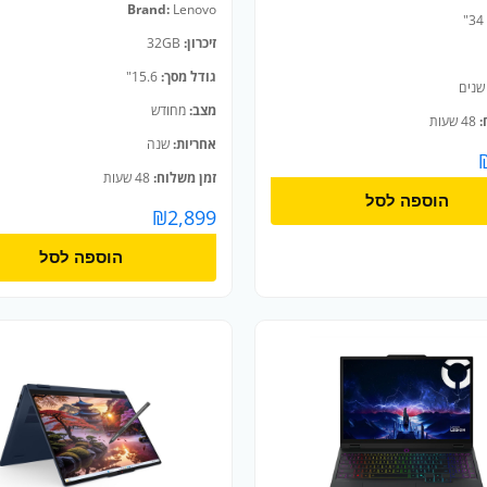
Brand:
Lenovo
34"
זיכרון:
32GB
גודל מסך:
15.6"
מצב:
מחודש
:
48 שעות
אחריות:
שנה
זמן משלוח:
48 שעות
הוספה לסל
₪
2,899
הוספה לסל