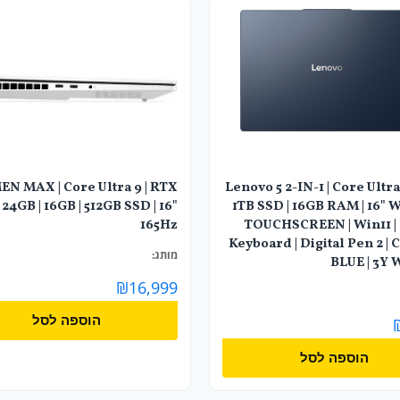
N MAX | Core Ultra 9 | RTX
Lenovo 5 2-IN-1 | Core Ultra 
24GB | 16GB | 512GB SSD | 16"
1TB SSD | 16GB RAM | 16" 
165Hz
TOUCHSCREEN | Win11 | 
Keyboard | Digital Pen 2 |
מותג:
BLUE | 3Y 
₪
16,999
הוספה לסל
הוספה לסל