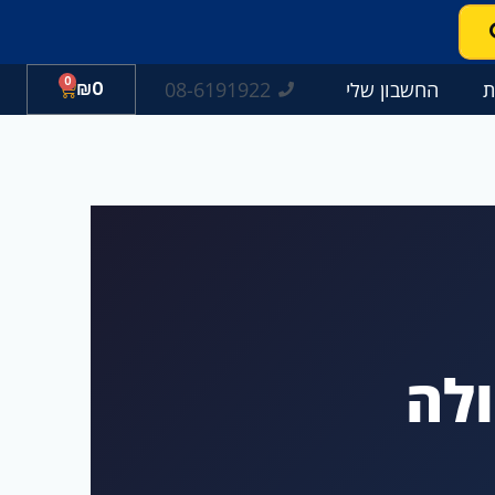
0
עגלת
08-6191922
ת
החשבון שלי
0
₪
קניות