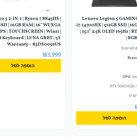
o 5 2-IN-1 | Ryzen 7 8845HS |
Lenovo Legion 5 GAMING
SSD | 16GB RAM | 16" WUXGA
i7-14700HX | 512GB SSD | 1
IPS | TOUCHSCREEN | Win11 |
| 15.1" 2.5K OLED 165Hz | 
t Keyboard | LUNA GREY | 3Y
8GB 
Warranty – 83DS0056US
:
48 שעות
₪
3,999
Bran
הוספה לסל
CPU:
Int
:
RTX 5060 8GB
הוספה לסל