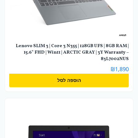
Lenovo SLIM 3 | Core 3 N355 | 128GB UFS | 8GB RAM |
15.6" FHD | Win11 | ARCTIC GRAY | 3Y Warranty –
83L7002NUS
₪
1,890
הוספה לסל