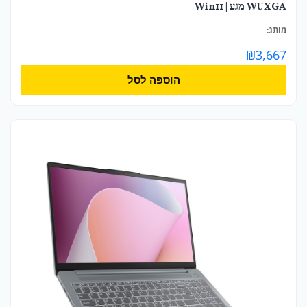
WUXGA מגע | Win11
מותג:
₪
3,667
הוספה לסל