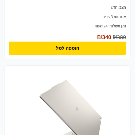
מצב:
חדש
אחריות:
3 שנים
זמן משלוח:
24 שעות
₪
340
₪
380
הוספה לסל