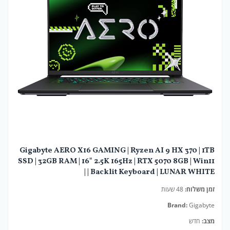
Gigabyte AERO X16 GAMING | Ryzen AI 9 HX 370 | 1TB
SSD | 32GB RAM | 16" 2.5K 165Hz | RTX 5070 8GB | Win11
| Backlit Keyboard | LUNAR WHITE |
זמן משלוח:
48 שעות
Brand:
Gigabyte
מצב:
חדש