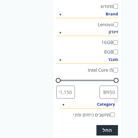
ח
מחודש
Brand
Lenovo
זיכרון
16GB
8GB
מעבד
Intel Core i5
ק
Category
ט
מחשבים נייחים ומיני
ג
ו
החל