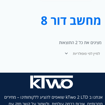
ר
י
ה
מחשב דור 8
מציגים את כל ⁦2⁩ התוצאות
אנחנו ב kTwo 2 LTD שואפים להציע ללקוחותינו – מחירים
תחרותיים, איכות ברמה עולמית, ולשמור על קשר חזק עם