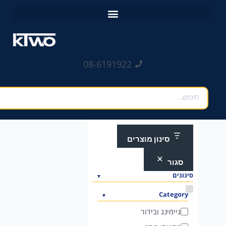
ילוג
לתוכן
תוכן
08-6191922
חיפוש
סינון מוצרים
סגור
סינונים
ק
Category
ט
גיימינג ובידור
ג