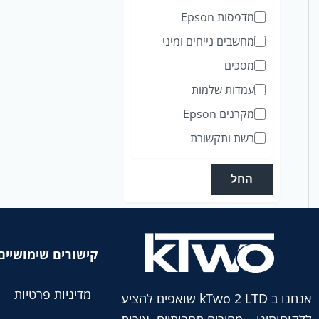
ג
מדפסות Epson
ו
מחשבים נייחים ומיני
ר
מסכים
י
עמדות שלמות
ה
מקרנים Epson
רשת ותקשורת
החל
קישורים שימושיים
מדיניות פרטיות
אנחנו ב kTwo 2 LTD שואפים להציע