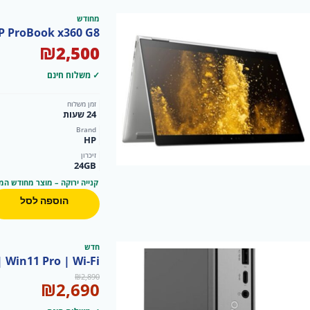
מחודש
HP ProBook x360 G8 | מחודש | Ryzen 7 5800U | 24GB RAM | 512GB SSD | מסך מגע 13.3" FHD | 2
₪
2,500
✓ משלוח חינם
זמן משלוח
24 שעות
Brand
HP
זיכרון
24GB
קנייה ירוקה – מוצר מחודש המ
הוספה לסל
חדש
D | Win11 Pro | Wi-Fi
המחיר
המחיר
₪
2,890
₪
2,690
המקורי
הנוכחי