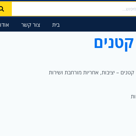
ממוין
וש
לפי
פופולריות
בית
צור קשר
אודו
קטנים
טנים – יציבות, אחריות מורחבת ושירות