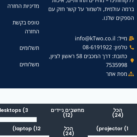
ללקוחותינו – מחירים תחרותיים, איכות
מדיניות החזרה
ברמה עולמית, ולשמור על קשר חזק עם
הספקים שלנו.
טופס בקשת
החזרה
מייל: info@kTwo.co.il
טלפון: 08-6191922
תשלומים
כתובת: דרך המכבים 58 ראשון לציון,
משלוחים
7535998
מפת אתר
הכל
מחשבים ניידים
desktops (3)
(12)
(24)
projector (1)
הכל
laptop (12)
(24)