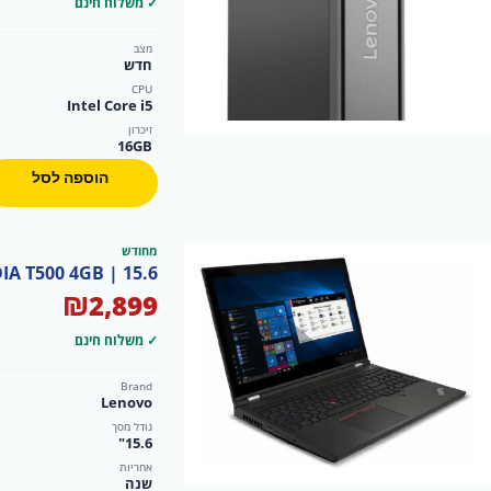
היה:
הוא:
✓ משלוח חינם
,690.
₪2,890.
מצב
חדש
CPU
Intel Core i5
זיכרון
16GB
הוספה לסל
מחודש
IDIA T500 4GB | 15.6
₪
2,899
✓ משלוח חינם
Brand
Lenovo
גודל מסך
15.6"
אחריות
שנה