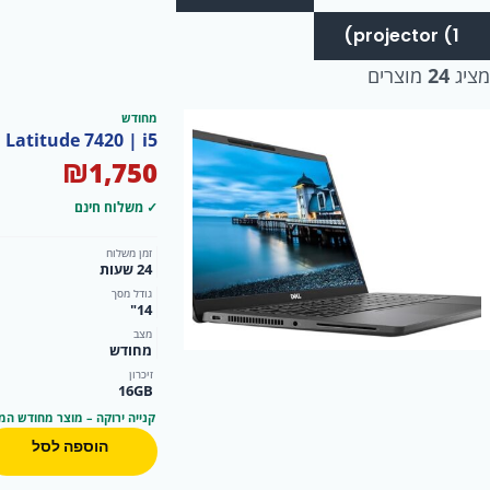
projector (1)
מציג
24
מוצרים
מחודש
Dell Latitude 7420 | i5 דור 11 (16GB | 256GB SSD | Windows 10 Pro-Renew
₪
1,750
✓ משלוח חינם
זמן משלוח
24 שעות
גודל מסך
14"
מצב
מחודש
זיכרון
16GB
קנייה ירוקה – מוצר מחודש המ
הוספה לסל