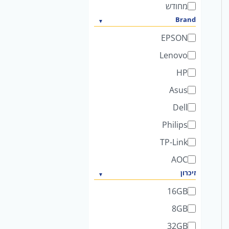
מחודש
Brand
EPSON
Lenovo
HP
Asus
Dell
Philips
TP-Link
AOC
זיכרון
16GB
8GB
32GB