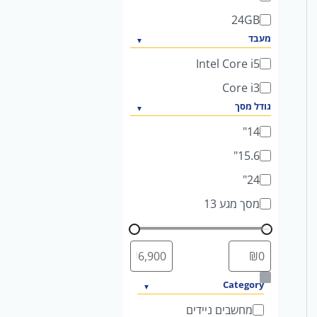
24GB
מעבד
Intel Core i5
Core i3
גודל מסך
14"
15.6"
24"
מסך מגע 13
ק
Category
ט
מחשבים ניידים