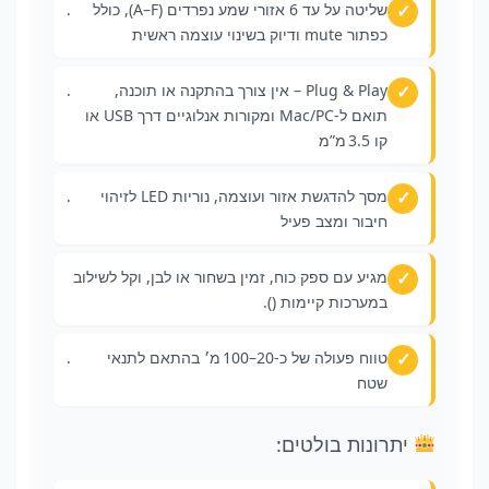
שליטה על עד 6 אזורי שמע נפרדים (A–F), כולל
.
כפתור mute ודיוק בשינוי עוצמה ראשית
Plug & Play – אין צורך בהתקנה או תוכנה,
.
תואם ל-Mac/PC ומקורות אנלוגיים דרך USB או
קו 3.5 מ”מ
מסך להדגשת אזור ועוצמה, נוריות LED לזיהוי
.
חיבור ומצב פעיל
מגיע עם ספק כוח, זמין בשחור או לבן, וקל לשילוב
במערכות קיימות ().
טווח פעולה של כ‑20–100 מ׳ בהתאם לתנאי
.
שטח
יתרונות בולטים: