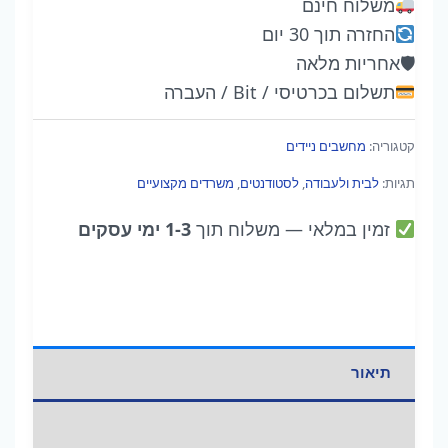
משלוח חינם
13"
החזרה תוך 30 יום
—
🛡
אחריות מלאה
A18
תשלום בכרטיסי / Bit / העברה
Pro
|
קטגוריה:
מחשבים ניידים
6-
תגיות:
לבית ולעבודה
,
לסטודנטים
,
משרדים מקצועיים
Core
CPU
זמין במלאי
— משלוח תוך
1-3 ימי עסקים
|
8GB
|
256GB
|
תיאור
4
צבעים
מידע נוסף