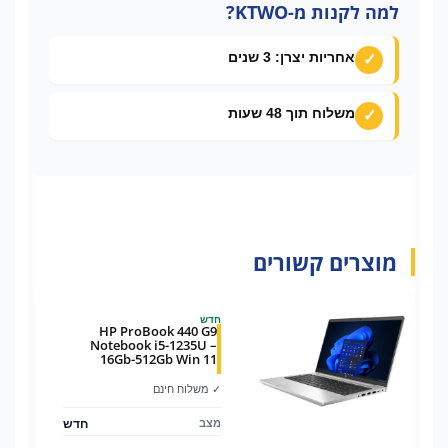
למה לקנות מ-KTWO?
אחריות יצרן: 3 שנים
משלוח תוך 48 שעות
מוצרים קשורים
חדש
HP ProBook 440 G9
Notebook i5-1235U –
16Gb-512Gb Win 11
✓ משלוח חינם
חדש
מצב