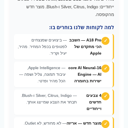
ייחודיים: Silver, Citrus, Indigo ו-Blush. מוצר חדש
מהקופסה.
למה לקוחות שלנו בוחרים בו:
A18 Pro — השבב
— ביצועים שמנצחים
הכי מתקדם של
לפטופים בכפל המחיר. מהיר,
Apple
יעיל וקריר.
— Apple Intelligence,
16-core AI Neural
Engine — AI
עיבוד תמונה, צליל ושפה —
ישירות בחומרה
הכל מהיר ופרטי.
4 צבעים
— Silver, Citrus, Indigo ו-Blush.
חדשים
תבחר את הצבע שמייצג אותך.
וייחודיים
מוצר חדש — אריזה
— לא מחודש, לא Outlet.