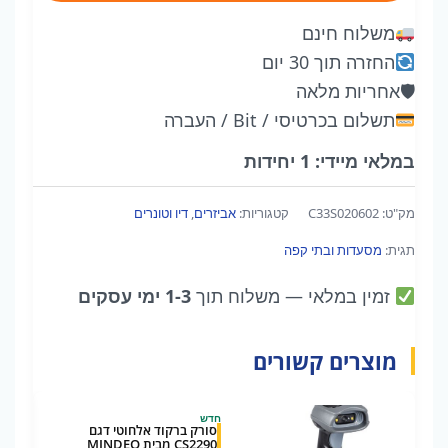
C33S020602
משלוח חינם
-
החזרה תוך 30 יום
Ink
🛡
אחריות מלאה
cartridge
תשלום בכרטיסי / Bit / העברה
for
ColorWorks
במלאי מיידי: 1 יחידות
C3500
(Cyan)
מק"ט:
C33S020602
קטגוריות:
אביזרים
,
דיו וטונרים
תגית:
מסעדות ובתי קפה
זמין במלאי
— משלוח תוך
1-3 ימי עסקים
מוצרים קשורים
חדש
סורק ברקוד אלחוטי דגם
CS2290 מבית MINDEO