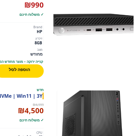
₪
990
✓ משלוח חינם
Brand
HP
זיכרון
8GB
מצב
מחודש
קנייה ירוקה – מוצר מחודש המ
הוספה לסל
חדש
NVMe | Win11 | 3Y
המחיר
המחיר
₪
4,999
₪
4,500
המקורי
הנוכחי
היה:
הוא:
✓ משלוח חינם
,500.
₪4,999.
CPU