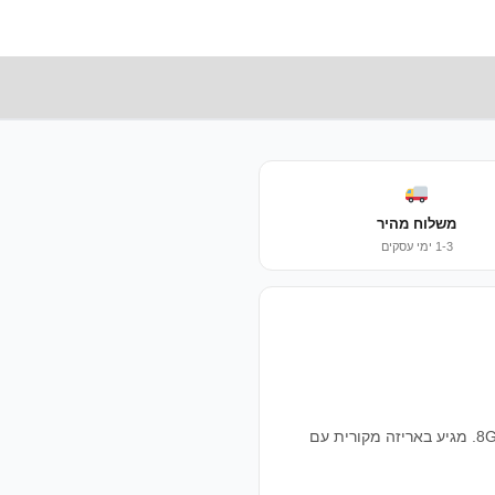
Box
|
Keyboard
&
Mouse
משלוח מהיר
1-3 ימי עסקים
מחשב שולחני מיני מקצועי — Intel Core i5-1145G7 דור 11, 8GB RAM, 256GB NVMe SSD, Windows 11 Pro. מגיע באריזה מקורית עם