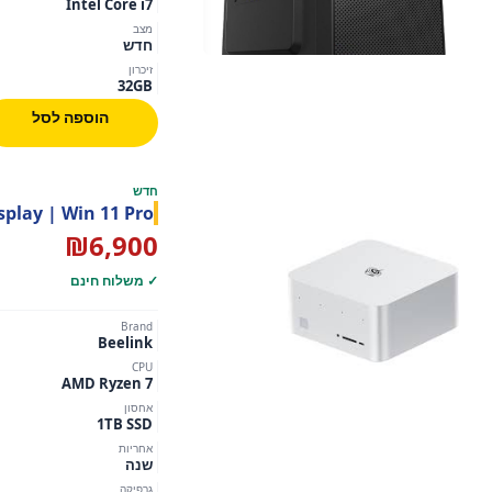
Intel Core i7
מצב
חדש
זיכרון
32GB
הוספה לסל
חדש
Display | Win 11 Pro
₪
6,900
✓ משלוח חינם
Brand
Beelink
CPU
AMD Ryzen 7
אחסון
1TB SSD
אחריות
שנה
גרפיקה