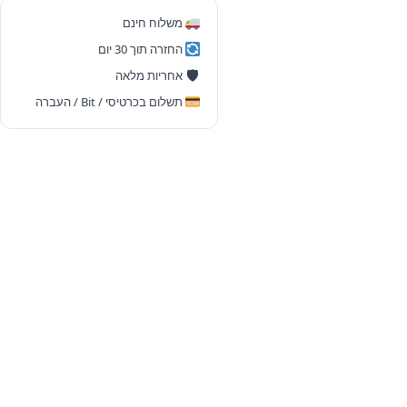
Mini
משלוח חינם
PC
החזרה תוך 30 יום
|
🛡
אחריות מלאה
i5-
תשלום בכרטיסי / Bit / העברה
1145G7
|
8GB
|
256GB
NVMe
|
Win
11
Pro
|
Original