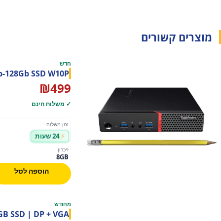
מוצרים קשורים
חדש
b-128Gb SSD W10P
₪
499
✓ משלוח חינם
זמן משלוח
24 שעות
זיכרון
8GB
הוספה לסל
מחודש
GB SSD | DP + VGA