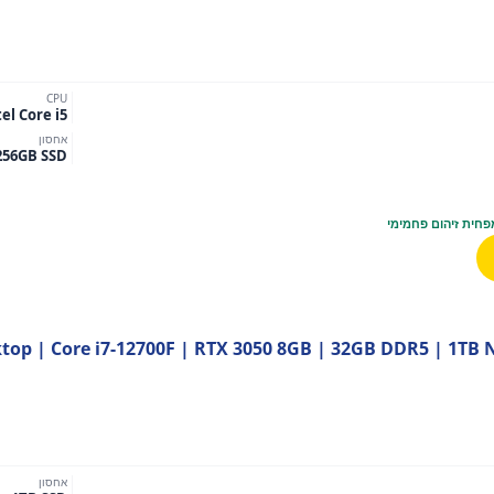
CPU
tel Core i5
אחסון
256GB SSD
פחית זיהום פחמימי
op | Core i7-12700F | RTX 3050 8GB | 32GB DDR5 | 1TB 
₪4
אחסון