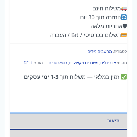
7760
משלוח חינם
—
החזרה תוך 30 יום
תחנת
🛡
אחריות מלאה
עבודה
תשלום בכרטיסי / Bit / העברה
ניידת
מוחדשת
קטגוריה:
מחשבים ניידים
17.3"
תגיות:
אדריכלים
,
משרדים מקצועיים
,
סטארטפים
מותג:
DELL
עם
RTX
זמין במלאי
— משלוח תוך
1-3 ימי עסקים
A4000
ו-
Core
i9
תיאור