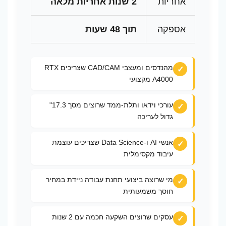
אחריות
2 שנות אחריות מלאה
אספקה
תוך 48 שעות
מהנדסים ומעצבי CAD/CAM שצריכים RTX
A4000 מקצועי
עורכי וידאו ותלת-ממד שרוצים מסך 17.3"
גדול לעריכה
אנשי AI ו-Data Science שצריכים עוצמת
עיבוד מקסימלית
מי שרוצה ביצועי תחנת עבודה ניידת במחיר
חוסך משמעותית
עסקים שרוצים השקעה חכמה עם 2 שנות