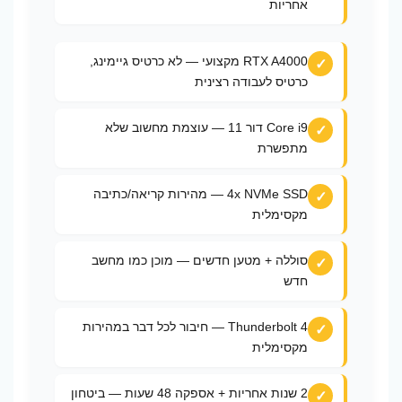
אחריות
RTX A4000 מקצועי — לא כרטיס גיימינג,
כרטיס לעבודה רצינית
Core i9 דור 11 — עוצמת מחשוב שלא
מתפשרת
4x NVMe SSD — מהירות קריאה/כתיבה
מקסימלית
סוללה + מטען חדשים — מוכן כמו מחשב
חדש
Thunderbolt 4 — חיבור לכל דבר במהירות
מקסימלית
2 שנות אחריות + אספקה 48 שעות — ביטחון