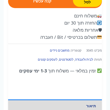
קנה עכשיו
לסל
Slim
5
משלוח חינם
|
החזרה תוך 30 יום
Core
🛡
אחריות מלאה
7
תשלום בכרטיסי / Bit / העברה
240H
|
מק"ט:
3045
קטגוריה:
מחשבים ניידים
16GB
תגיות:
לבית ולעבודה
,
לסטודנטים
,
לעסקים קטנים
|
1TB
זמין במלאי
— משלוח תוך
1-3 ימי עסקים
SSD
|
16"
מגע
תיאור