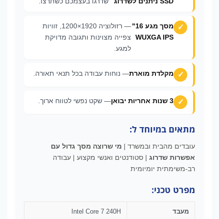
SSD ניתנים לשדרוג
שדרגו בעצמכם כשתרצו.
מסך מגע 16"
— רזולוציה 1920×1200, זוויות
WUXGA IPS
צפייה מצוינות ותגובה מדויקת
למגע.
מקלדת מוארת
— נוחות עבודה בכל תנאי תאורה.
3 שנות אחריות יבואן
— שקט נפשי לטווח ארוך.
מתאים במיוחד ל:
עובדים מהבית ובמשרד |
מי שרוצה מסך גדול עם
אפשרות שדרוג
| סטודנטים ואנשי מקצוע | עבודה
רב-משימתית יומיומית
מפרט טכני:
מעבד
Intel Core 7 240H