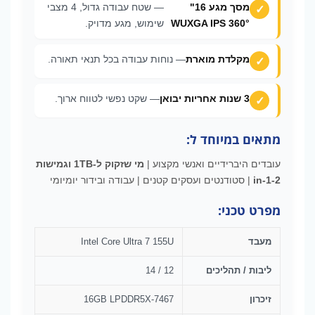
מסך מגע 16"
— שטח עבודה גדול, 4 מצבי
WUXGA IPS 360°
שימוש, מגע מדויק.
מקלדת מוארת
— נוחות עבודה בכל תנאי תאורה.
3 שנות אחריות יבואן
— שקט נפשי לטווח ארוך.
מתאים במיוחד ל:
עובדים היברידיים ואנשי מקצוע |
מי שזקוק ל-1TB וגמישות
2-in-1
| סטודנטים ועסקים קטנים | עבודה ובידור יומיומי
מפרט טכני:
מעבד
Intel Core Ultra 7 155U
ליבות / תהליכים
12 / 14
זיכרון
16GB LPDDR5X-7467