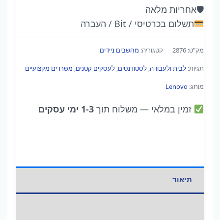
Core
🛡
אחריות מלאה
Ultra
תשלום בכרטיסי / Bit / העברה
7
155U
מק"ט:
2876
קטגוריה:
מחשבים ניידים
|
תגיות:
לבית ולעבודה
,
לסטודנטים
,
לעסקים קטנים
,
משרדים מקצועיים
16GB
|
מותג:
Lenovo
1TB
זמין במלאי
— משלוח תוך
1-3 ימי עסקים
SSD
|
16"
מגע
תיאור
מידע נוסף