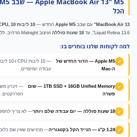
הכל
MacBook Air 13"
עם שבב
Apple M5
החדש —
10 ליבות CPU, 10 ליבות GPU
Liquid Retina 13.6", עד
18 שעות סוללה
ועיצוב Midnight מרהיב. ללא מאוורר, ללא רעש — רק ביצועים.
למה לקוחות שלנו בוחרים בו:
Apple M5 — הדור החדש של
ה-Mac
עבודה יומיומיים.
1TB SSD + 16GB Unified Memory — שום
פשרה
הפרויקטים.
18 שעות סוללה — יום עבודה שלם ויותר
— לא צריך לחפש 
1.24 ק"ג — הנייד הקל בקטגוריה
— מרגישים שאין שם כלום 