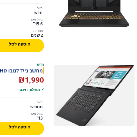
מצב
חדש
גודל מסך
15.6"
אחריות
2 שנים
הוספה לסל
חדש
מחשב נייד לנובו Lenovo X380 Yoga i5-8250U 8GB 128GB SSD FHD
₪
1,990
✓ משלוח חינם
מצב
מחודש
גודל מסך
13"
הוספה לסל