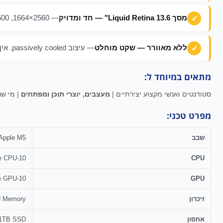
מסך Liquid Retina 13.6" — חד ומדויק
— 2560×1664, 500 nits, P3 Wide Color. צבעים מדויקים לעיצוב, עריכה וצפייה.
ללא מאוורר — שקט מוחלט
— עיצוב passively cooled. אין רעש, אין חום. עובד שקט גם תחת עומס.
מתאים במיוחד ל:
סטודנטים ואנשי מקצוע יצירתיים |
מעצבים, יוצרי תוכן ומפתחים
| מי שר
מפרט טכני:
שבב
Apple M5
10-Core CPU
CPU
10-Core GPU
GPU
זיכרון
d Memory
אחסון
1TB SSD