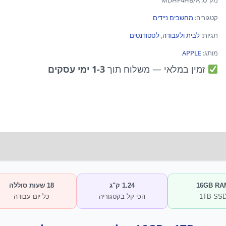
מק"ט:
MDHF4HB/A
קטגוריה:
מחשבים ניידים
תגיות:
לבית ולעבודה
,
לסטודנטים
מותג:
APPLE
זמין במלאי
— משלוח תוך
1-3 ימי עסקים
16GB RA
1.24 ק"ג
18 שעות סוללה
1TB SS
הכי קל בקטגוריה
כל יום עבודה