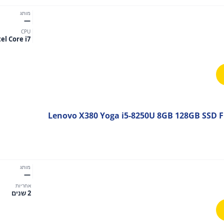
מותג
—
CPU
tel Core i7
מותג
—
אחריות
2 שנים