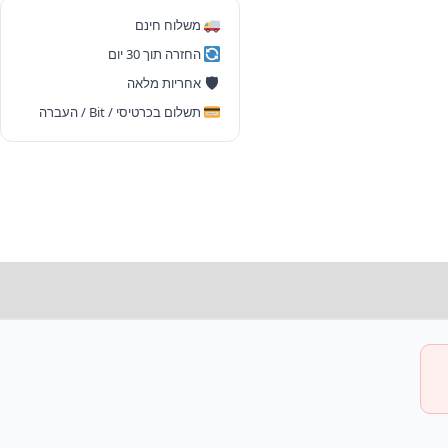
—
משלוח חינם
M5
החזרה תוך 30 יום
|
🛡
אחריות מלאה
10-
תשלום בכרטיסי / Bit / העברה
Core
CPU
|
10-
Core
GPU
|
16GB
|
1TB
|
Midnight