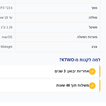
מסך
13.6" Liquid Retina, 2560×1664, 500 nits, P3
סוללה
עד 18 שעות
משקל
1.24 ק"ג
מערכת הפעלה
macOS
צבע
Midnight
למה לקנות מ-KTWO?
אחריות יבואן: 3 שנים
משלוח תוך 48 שעות