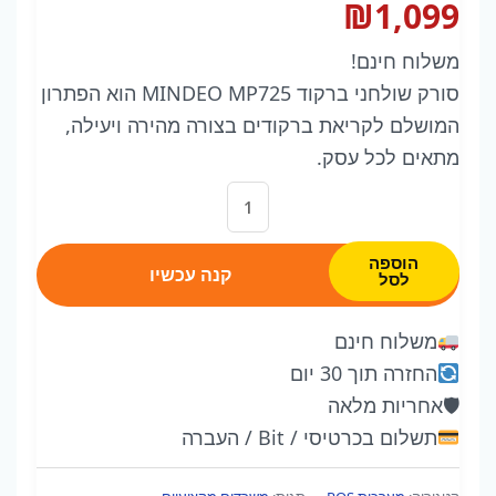
₪
1,099
משלוח חינם!
סורק שולחני ברקוד MINDEO MP725 הוא הפתרון
המושלם לקריאת ברקודים בצורה מהירה ויעילה,
מתאים לכל עסק.
כמות
של
סורק
הוספה
קנה עכשיו
לסל
ברקוד
שולחני
משלוח חינם
MINDEO
החזרה תוך 30 יום
MP725
🛡
אחריות מלאה
תשלום בכרטיסי / Bit / העברה